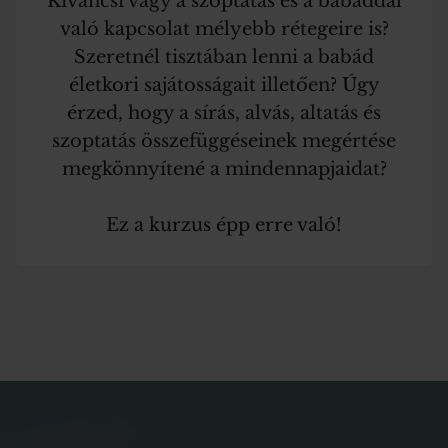
Kíváncsi vagy a szoptatás és a babáddal
való kapcsolat mélyebb rétegeire is?
Szeretnél tisztában lenni a babád
életkori sajátosságait illetően? Úgy
érzed, hogy a sírás, alvás, altatás és
szoptatás összefüggéseinek megértése
megkönnyítené a mindennapjaidat?
Ez a kurzus épp erre való!