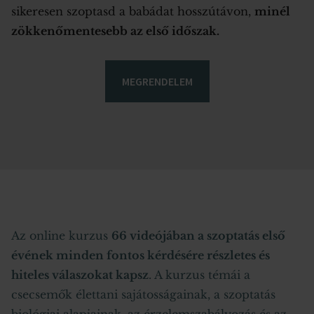
sikeresen szoptasd a babádat hosszútávon,
minél
zökkenőmentesebb az első időszak.
MEGRENDELEM
Az online kurzus
66 videójában a szoptatás első
évének minden fontos kérdésére részletes és
hiteles válaszokat kapsz
. A kurzus témái a
csecsemők élettani sajátosságainak, a szoptatás
biológiai alapjainak, az érzelemszabályozás és az