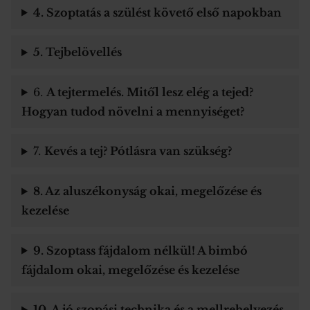
4. Szoptatás a szülést követő első napokban
5. Tejbelövellés
6.
A tejtermelés. Mitől lesz elég a tejed?
Hogyan tudod növelni a mennyiséget?
7.
Kevés a tej? Pótlásra van szükség?
8. Az aluszékonyság okai, megelőzése és
kezelése
9. Szoptass fájdalom nélkül! A bimbó
fájdalom okai, megelőzése és kezelése
10. A jó szopási technika és a mellrehelyezés