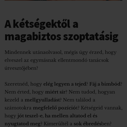
A kétségektől a
magabiztos szoptatásig
Mindennek utánaolvasol, mégis úgy érzed, hogy
elveszel az egymásnak ellentmondó tanácsok
útvesztőjében?
Szeretnéd, hogy
elég legyen a tejed
?
Fáj a bimbód
?
Nem érted, hogy
miért sír
? Nem tudod, hogyan
kezeld a
mellgyulladást
? Nem találod a
számotokra
megfelelő pozíció
t? Kétségeid vannak,
hogy
jót teszel-e, ha mellen altatod el és
nyugtatod meg
? Kimerültél a
sok ébredés
ben?