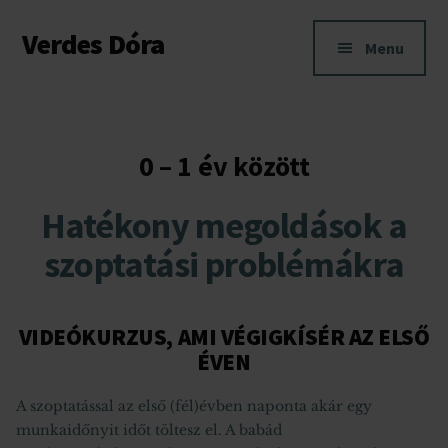
Additional
Skip
Skip
Verdes Dóra
to
to
menu
Menu
main
footer
Anya-
content
baba
kapcsolati
és
0 – 1 év között
szoptatási
tanácsadás
Hatékony megoldások
a
Budapesten
szoptatási problémákra
és
Pest
megyében.
VIDEÓKURZUS, AMI VÉGIGKÍSÉR AZ ELSŐ
ÉVEN
A szoptatással az első (fél)évben naponta akár egy
munkaidőnyit időt töltesz el. A babád