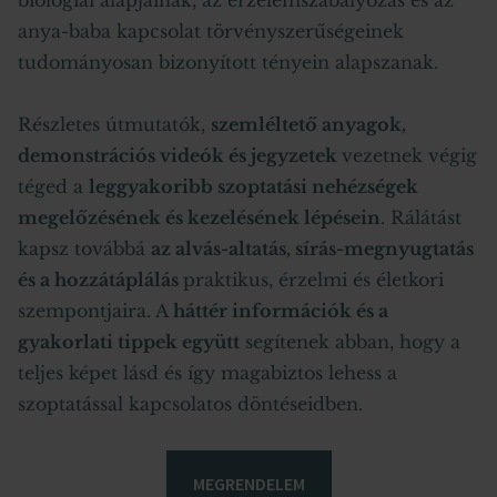
anya-baba kapcsolat törvényszerűségeinek
tudományosan bizonyított tényein alapszanak.
Részletes útmutatók,
szemléltető anyagok,
demonstrációs videók és jegyzetek
vezetnek végig
téged a
leggyakoribb szoptatási nehézségek
megelőzésének és kezelésének lépésein
. Rálátást
kapsz továbbá
az alvás-altatás, sírás-megnyugtatás
és a hozzátáplálás
praktikus, érzelmi és életkori
szempontjaira. A
háttér információk és a
gyakorlati tippek együtt
segítenek abban, hogy a
teljes képet lásd és így magabiztos lehess a
szoptatással kapcsolatos döntéseidben.
MEGRENDELEM