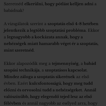
Szeretnéd
elkerülni, hogy pótlást kelljen adni
a
babádnak?
A vizsgálatok szerint a
szoptatás első 4-8 hetében
jelentkezik a legtöbb szoptatási probléma
. Ekkor
a
legnagyobb a kockázata annak, hogy a
nehézségek miatt hamarabb véget ér a szoptatás,
mint szeretnéd
.
Ekkor alapozódik meg a
tejmennyiség
, a
babád
szopási technikája
, a
szoptatásos kapcsolat
.
Mindez záloga a szoptatás sikerének
az első
évben. Ezért
kulcsfontosságú, hogy meg tudd
előzni és orvosolni tudd a nehézségeket
.
Annál
valószínűbb, hogy elegendő tejed lesz
az első
félévben
és annál nagyobb az esélyed arra, hogy