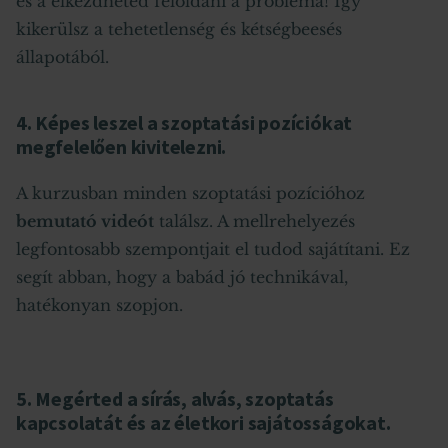
és a elkezdheted feloldani a probléma! Így
kikerülsz a tehetetlenség és kétségbeesés
állapotából.
4. Képes leszel a szoptatási pozíciókat
megfelelően kivitelezni.
A kurzusban minden szoptatási pozícióhoz
bemutató videót
találsz. A mellrehelyezés
legfontosabb szempontjait el tudod sajátítani. Ez
segít abban, hogy a babád jó technikával,
hatékonyan szopjon.
5. Megérted a sírás, alvás, szoptatás
kapcsolatát és az életkori sajátosságokat.