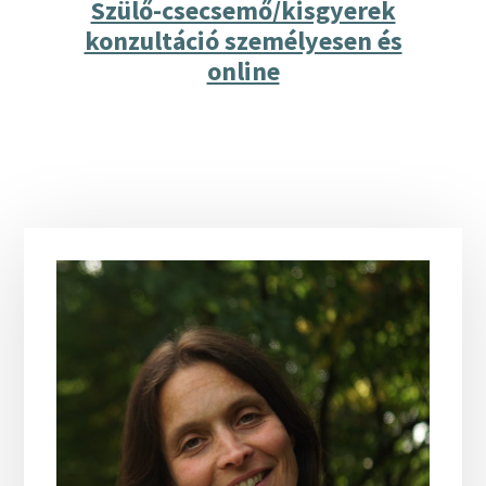
Szülő-csecsemő/kisgyerek
konzultáció személyesen és
online
Elsődleges
oldalsáv