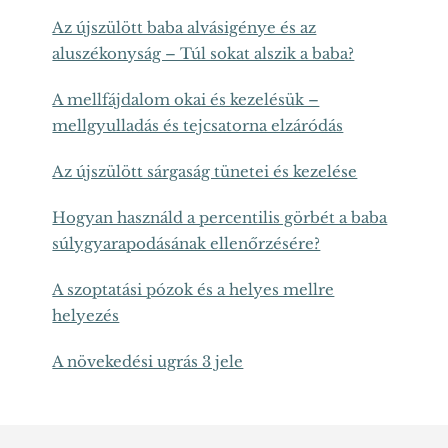
Az újszülött baba alvásigénye és az
aluszékonyság – Túl sokat alszik a baba?
A mellfájdalom okai és kezelésük –
mellgyulladás és tejcsatorna elzáródás
Az újszülött sárgaság tünetei és kezelése
Hogyan használd a percentilis görbét a baba
súlygyarapodásának ellenőrzésére?
A szoptatási pózok és a helyes mellre
helyezés
A növekedési ugrás 3 jele
Footer