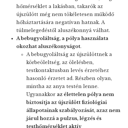
hőmérséklet a lakásban, takarók az
újszülött még nem tökéletesen működő
hőháztartására negatívan hatnak. A
túlmelegedéstől aluszékonnyá válhat.
A bebugyoláltság, a pólya használata
okozhat aluszékonyságot
.
A bebugyoláltság az újszülöttnek a
körbeöleltség, az ölelésben,
testkontaktusban levés érzetéhez
hasonló érzetet ad. Részben olyan,
mintha az anya testén lenne.
Ugyanakkor
az élettelen pólya nem
biztosítja az újszülött fiziológiai
állapotainak szabályozását, azaz nem
járul hozzá a pulzus, légzés és
testhőmérséklet aktív