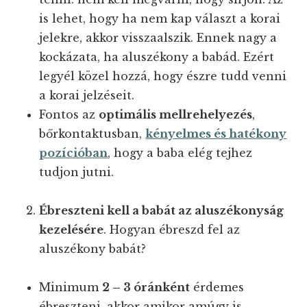
is lehet, hogy ha nem kap választ a korai
jelekre, akkor visszaalszik. Ennek nagy a
kockázata, ha aluszékony a babád. Ezért
legyél közel hozzá, hogy észre tudd venni
a korai jelzéseit.
Fontos az
optimális mellrehelyezés
,
bőrkontaktusban,
kényelmes és hatékony
pozícióban
, hogy a baba elég tejhez
tudjon jutni.
Ébreszteni kell a babát az aluszékonyság
kezelésére
. Hogyan ébreszd fel az
aluszékony babát?
Minimum
2 – 3 óránként
érdemes
ébreszteni, akkor amikor amúgy is