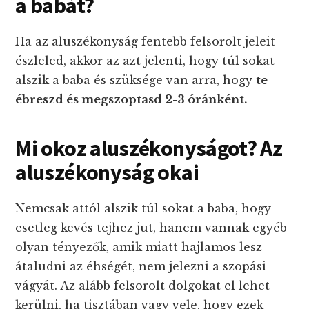
a babát?
Ha az aluszékonyság fentebb felsorolt jeleit
észleled, akkor az azt jelenti, hogy túl sokat
alszik a baba és szüksége van arra, hogy
te
ébreszd és megszoptasd 2-3 óránként.
Mi okoz aluszékonyságot? Az
aluszékonyság okai
Nemcsak attól alszik túl sokat a baba, hogy
esetleg kevés tejhez jut, hanem vannak egyéb
olyan tényezők, amik miatt hajlamos lesz
átaludni az éhségét, nem jelezni a szopási
vágyát. Az alább felsorolt dolgokat el lehet
kerülni, ha tisztában vagy vele, hogy ezek