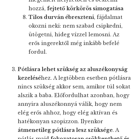
hozzá,
fejtető körkörös simogatása
Tilos durván ébreszteni
, fájdalmat
okozni neki: nem szabad csipkedni,
ütögetni, hideg vízzel lemosni. Az
erős ingerektől még inkább befelé
fordul.
Pótlásra lehet szükség az aluszékonyság
kezelésé
hez. A legtöbben esetben pótlásra
nincs szükség akkor sem, amikor túl sokat
alszik a baba. Előfordulhat azonban, hogy
annyira aluszékonnyá válik, hogy nem
elég erős ahhoz, hogy elég aktívan és
hatékonyan szopizzon. Ilyenkor
átmenetileg pótlásra lesz szüksége
. A
pótlás majd
fokozatosan csökkenthető és