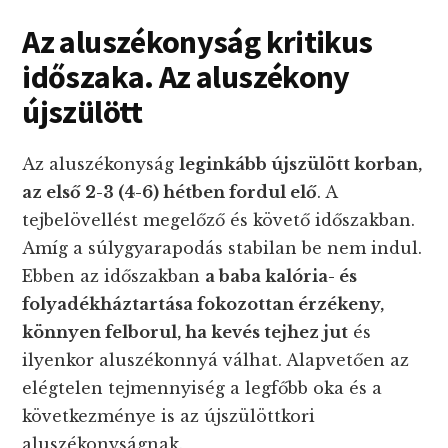
Az aluszékonyság kritikus
időszaka. Az aluszékony
újszülött
Az aluszékonyság
leginkább újszülött korban,
az első 2-3 (4-6) hétben fordul elő
. A
tejbelövellést megelőző és követő időszakban.
Amíg a súlygyarapodás stabilan be nem indul.
Ebben az időszakban
a baba kalória- és
folyadékháztartása fokozottan érzékeny,
könnyen felborul, ha kevés tejhez jut
és
ilyenkor aluszékonnyá válhat. Alapvetően az
elégtelen tejmennyiség a legfőbb oka és a
következménye is az újszülöttkori
aluszékonyságnak.