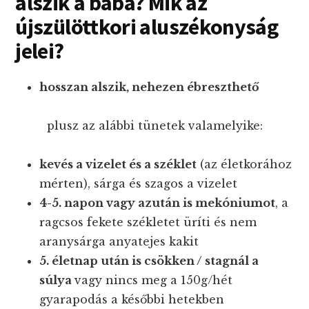
alszik a baba? Mik az
újszülöttkori aluszékonyság
jelei?
hosszan alszik, nehezen ébreszthető
plusz az alábbi tünetek valamelyike:
kevés a vizelet és a széklet
(az életkorához
mérten), sárga és szagos a vizelet
4-5. napon vagy azután is mekóniumot
, a
ragcsos fekete székletet üríti és nem
aranysárga anyatejes kakit
5. életnap után is csökken / stagnál a
súlya
vagy nincs meg a 150g/hét
gyarapodás a későbbi hetekben