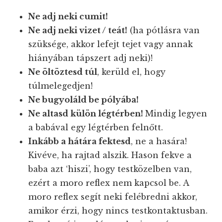
Ne adj neki cumit!
Ne adj neki vizet / teát!
(ha pótlásra van
szüksége, akkor lefejt tejet vagy annak
hiányában tápszert adj neki)!
Ne öltöztesd túl
, kerüld el, hogy
túlmelegedjen!
Ne bugyoláld be pólyába!
Ne altasd külön légtérben!
Mindig legyen
a babával egy légtérben felnőtt.
Inkább a hátára fektesd
, ne a hasára!
Kivéve, ha rajtad alszik. Hason fekve a
baba azt ‘hiszi’, hogy testközelben van,
ezért a moro reflex nem kapcsol be. A
moro reflex segít neki felébredni akkor,
amikor érzi, hogy nincs testkontaktusban.