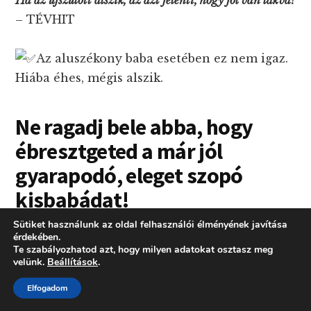
Ha az újszülött alszik, az azt jelenti, hogy jól van lakva!
– TÉVHIT
Az aluszékony baba esetében ez nem igaz.
Hiába éhes, mégis alszik.
Ne ragadj bele abba, hogy
ébresztgeted a már jól
gyarapodó, eleget szopó
kisbabádat!
Sütiket használunk az oldal felhasználói élményének javítása
Nem szükséges ébreszteni a csecsemőt, ha
érdekében.
Te szabályozhatod azt, hogy milyen adatokat osztasz meg
már
velünk.
Beállítások
.
Elfogadom
jól gyarapszik