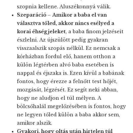
szopnia kellene. Aluszékonnyá válik.
Szeparáció
–
Amikor a baba el van
választva tőled, akkor nincs esélyed a
korai éhségjeleket
, a baba finom jelzéseit
észlelni. Az újszülött pedig gyakran
visszaalszik szopás nélkül. Ez nemcsak a
kórházban fordul elő, hanem otthon a
külön légtérben alvó baba esetében is
nappal és éjszaka is. Ezen kívül a babának
fontos, hogy érezze a felnőtt test hőjét,
mozgását, légzését. Ez segít neki abban,
hogy ne aludjon el túl mélyen. A
bölcsőhalál megelőzésében is fontos, hogy
ne legyen tőled külön a baba akkor sem,
amikor alszik.
Gyakori, hogy oltás után hirtelen túl