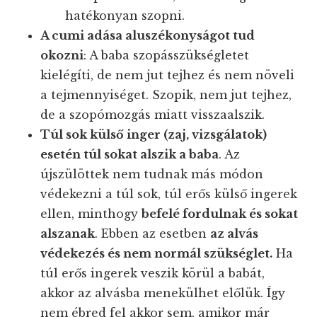
hatékonyan szopni.
A cumi adása aluszékonyságot tud
okozni
: A baba szopásszükségletet
kielégíti, de nem jut tejhez és nem növeli
a tejmennyiséget. Szopik, nem jut tejhez,
de a szopómozgás miatt visszaalszik.
Túl sok külső inger (zaj, vizsgálatok)
esetén túl sokat alszik a baba
. Az
újszülöttek nem tudnak más módon
védekezni a túl sok, túl erős külső ingerek
ellen, minthogy
befelé fordulnak és sokat
alszanak
. Ebben az esetben
az alvás
védekezés és nem normál szükséglet.
Ha
túl erős ingerek veszik körül a babát,
akkor az alvásba menekülhet előlük. Így
nem ébred fel akkor sem, amikor már