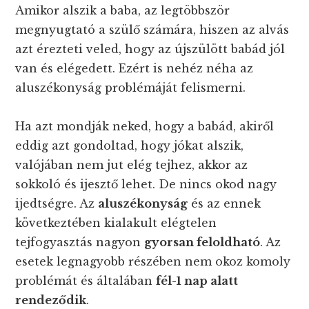
Amikor alszik a baba, az legtöbbször
megnyugtató a szülő számára, hiszen az alvás
azt érezteti veled, hogy az újszülött babád jól
van és elégedett. Ezért is nehéz néha az
aluszékonyság problémáját felismerni.
Ha azt mondják neked, hogy a babád, akiről
eddig azt gondoltad, hogy jókat alszik,
valójában nem jut elég tejhez, akkor az
sokkoló és ijesztő lehet. De nincs okod nagy
ijedtségre. Az
aluszékonyság
és az ennek
következtében kialakult elégtelen
tejfogyasztás nagyon
gyorsan feloldható
. Az
esetek legnagyobb részében nem okoz komoly
problémát és általában
fél-1 nap alatt
rendeződik
.