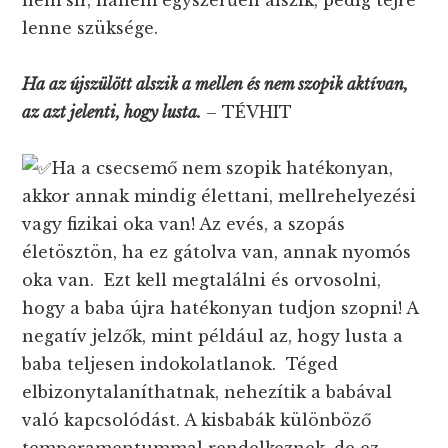
nem sír, hanem egyszerűen alszik, pedig tejre
lenne szüksége.
Ha az újszülött alszik a mellen és nem szopik aktívan,
az azt jelenti, hogy lusta.
– TÉVHIT
Ha a csecsemő nem szopik hatékonyan,
akkor annak mindig élettani, mellrehelyezési
vagy fizikai oka van! Az evés, a szopás
életösztön, ha ez gátolva van, annak nyomós
oka van. Ezt kell megtalálni és orvosolni,
hogy a baba újra hatékonyan tudjon szopni! A
negatív jelzők, mint például az, hogy lusta a
baba teljesen indokolatlanok. Téged
elbizonytalaníthatnak, nehezítik a babával
való kapcsolódást. A kisbabák különböző