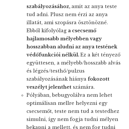
szabályozásához,
amit az anya teste
tud adni. Plusz nem érzi az anya
illatát, ami szopásra ösztönözné.
Ebből kifolyólag
a csecsemő
hajlamosabb mélyebben vagy
hosszabban aludni az anya testének
védőfunkciói nélkül.
Ez a két tényező
együttesen, a mélyebb/hosszabb alvás
és légzés/testhő/pulzus
szabályozásának hiánya
fokozott
veszélyt jelenthet
számára.
Pólyában, bebugyolálva nem lehet
optimálisan mellre helyezni egy
csecsemőt, teste nem tud a testedhez
simulni, így nem fogja tudni mélyen
bekapni a mellett, és nem fog tudni