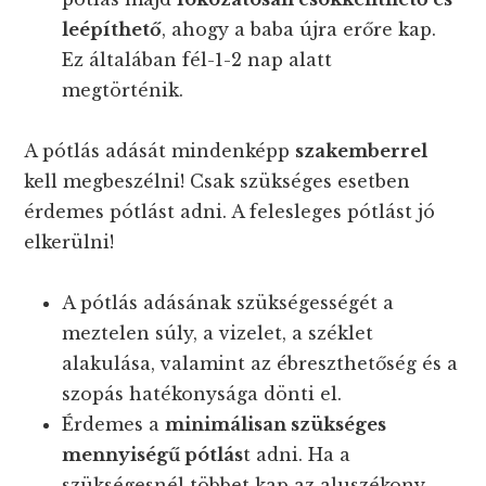
leépíthető
, ahogy a baba újra erőre kap.
Ez általában fél-1-2 nap alatt
megtörténik.
A pótlás adását mindenképp
szakemberrel
kell megbeszélni! Csak szükséges esetben
érdemes pótlást adni. A felesleges pótlást jó
elkerülni!
A pótlás adásának szükségességét a
meztelen súly, a vizelet, a széklet
alakulása, valamint az ébreszthetőség és a
szopás hatékonysága dönti el.
Érdemes a
minimálisan szükséges
mennyiségű pótlás
t adni. Ha a
szükségesnél többet kap az aluszékony