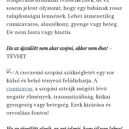
temperamentummal rendelkeznek, de ez
sosem jelent olyasmit, hogy egy babának rossz
tulajdonságai lennének. Lehet átmenetileg
cumizavaros, aluszékony, gyenge vagy beteg.
De nem lusta vagy hisztis.
Ha az újszülött nem akar szopni, akkor nem éhes!
–
TÉVHIT
A csecsemő szopási szükségletét egy sor
külső és belső tényező felülírhatja. A
cumizavar
, a szopási sztrájk mögött lévő
negatív élmények, traumatizáltság, fizikai
gyengeség vagy betegség. Ezek kizárása és
orvoslása fontos!