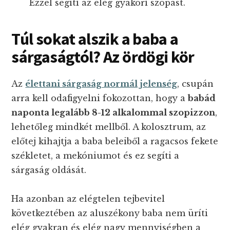
Ezzel segíti az elég gyakori szopást.
Túl sokat alszik
a baba a
sárgaságtól? Az ördögi kör
Az
élettani sárgaság normál jelenség
, csupán
arra kell odafigyelni fokozottan, hogy a
babád
naponta legalább 8-12 alkalommal szopizzon
,
lehetőleg mindkét mellből. A kolosztrum, az
előtej kihajtja a baba beleiből a ragacsos fekete
székletet, a mekóniumot és ez segíti a
sárgaság oldását.
Ha azonban az elégtelen tejbevitel
következtében az aluszékony baba nem üríti
elég gyakran és elég nagy mennyiségben a