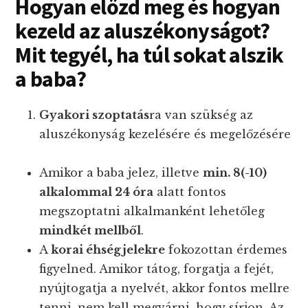
Hogyan előzd meg és hogyan
kezeld az aluszékonyságot?
Mit tegyél, ha túl sokat alszik
a baba?
Gyakori szoptatás
ra van szükség az
aluszékonyság kezelésére és megelőzésére
Amikor a baba jelez, illetve
min. 8(-10)
alkalommal 24 óra
alatt fontos
megszoptatni alkalmanként lehetőleg
mindkét mellből
.
A
korai éhségjelekre
fokozottan érdemes
figyelned. Amikor tátog, forgatja a fejét,
nyújtogatja a nyelvét, akkor fontos mellre
tenni. nem kell megvárni, hogy sírjon. Az