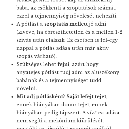
baba, az csökkenti a szoptatások számát,
ezzel a tejmennyiség növelését nehezíti.
A pótlást a
szoptatás mellett
jó adni
(kivéve, ha ébreszthetetlen és a mellen 1-2
szívás után elalszik. Ez esetben is fél-egy
nappal a pótlás adása után már aktív
szopás várható).
Szükséges lehet
fejni
, azért hogy
anyatejes pótlást tudj adni az aluszékony
babának és a tejmennyiséget tudd
növelni.
Mit adj pótlásként?
Saját lefejt tejet
,
ennek hiányában donor tejet, ennek
hiányában pedig tápszert. A víz/tea adása
nem segíti a mekónium kiürülését,
megtölti az újszülött gyomrát anélkül,