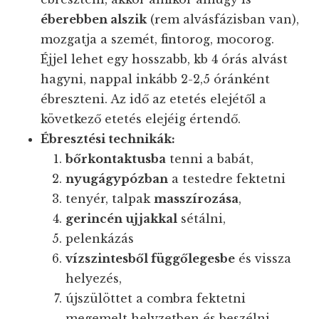
éberebben alszik
(rem alvásfázisban van),
mozgatja a szemét, fintorog, mocorog.
Éjjel lehet egy hosszabb, kb 4 órás alvást
hagyni, nappal inkább 2-2,5 óránként
ébreszteni. Az idő az etetés elejétől a
következő etetés elejéig értendő.
Ébresztési technikák:
bőrkontaktusba
tenni a babát,
nyugágypózban
a testedre fektetni
tenyér, talpak
masszírozása
,
gerincén ujjakkal
sétálni,
pelenkázás
vízszintesből függőlegesbe
és vissza
helyezés,
újszülöttet a combra fektetni
megemelt helyzetben és beszélni