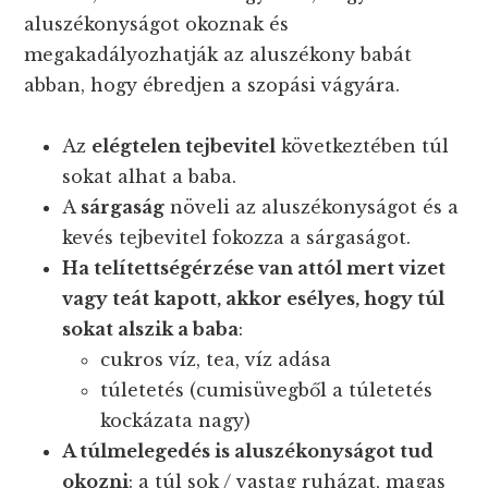
aluszékonyságot okoznak és
megakadályozhatják az aluszékony babát
abban, hogy ébredjen a szopási vágyára.
Az
elégtelen tejbevitel
következtében túl
sokat alhat a baba.
A
sárgaság
növeli az aluszékonyságot és a
kevés tejbevitel fokozza a sárgaságot.
Ha telítettségérzése van attól mert vizet
vagy teát kapott, akkor esélyes, hogy túl
sokat alszik a baba
:
cukros víz, tea, víz adása
túletetés (cumisüvegből a túletetés
kockázata nagy)
A túlmelegedés is aluszékonyságot tud
okozni
: a túl sok / vastag ruházat, magas