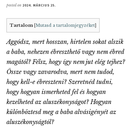
posted on
2024. MÁRCIUS 25.
Tartalom
[
Mutasd a tartalomjegyzéket
]
Aggódsz, mert hosszan, hirtelen sokat alszik
a baba, nehezen ébreszthető vagy nem ébred
magától? Félsz, hogy így nem jut elég tejhez?
Össze vagy zavarodva, mert nem tudod,
hogy kell-e ébreszteni? Szeretnéd tudni,
hogy hogyan ismerheted fel és hogyan
kezelheted az aluszékonyságot? Hogyan
különböztesd meg a baba alvásigényét az
aluszékonyságtól?