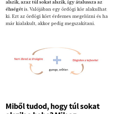
alszik, azaz túl sokat alszik, így átalussza az
éhségét
is. Valójában egy ördögi kör alakulhat
ki. Ezt az ördögi kört érdemes megelőzni és ha
már kialakult, akkor pedig megszakítani.
Miből tudod, hogy túl sokat