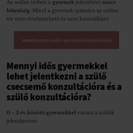
Töltsd le most
Az online térben a
gyermek
jelenlétére
nincs
lehetőség
. Mivel a gyermek számára az online
ingyen!
tér nem értelmezhető és nem használható.
A harmonikus anya-gyerek kapcsolatról és
az érzelemszabályozásról 25 oldalban
Jelentkezem szülő csecsemő konzultációra
Mennyi idős gyermekkel
Email-cím
Email
lehet jelentkezni a szülő
KÉREM A KÖNYVET
csecsemő konzultációra és a
szülő konzultációra?
0 – 3 év közötti gyermekkel
várom a szülők
jelentkezését.