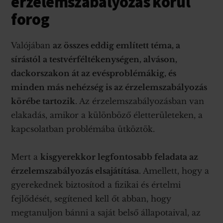
érzelemszabályozás körül
forog
Valójában
az összes eddig említett téma, a
sírástól a testvérféltékenységen, alváson,
dackorszakon át az evésproblémákig, és
minden más nehézség is az érzelemszabályozás
körébe tartozik
. Az érzelemszabályozásban van
elakadás, amikor a különböző életterületeken, a
kapcsolatban problémába ütköztök.
Mert a
kisgyerekkor legfontosabb feladata az
érzelemszabályozás elsajátítása
. Amellett, hogy a
gyerekednek biztosítod a fizikai és értelmi
fejlődését, segítened kell őt abban, hogy
megtanuljon bánni a saját belső állapotaival, az