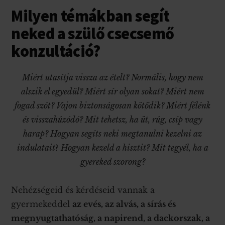
Milyen témákban segít
neked a szülő csecsemő
konzultáció?
Miért utasítja vissza az ételt? Normális, hogy nem
alszik el egyedül? Miért sír olyan sokat? Miért nem
fogad szót?
Vajon biztonságosan kötődik?
Miért félénk
és visszahúzódó? Mit tehetsz, ha üt, rúg, csíp vagy
harap? Hogyan segíts neki megtanulni kezelni az
indulatait
?
Hogyan kezeld a hisztit? Mit tegyél, ha a
gyereked szorong?
Nehézségeid és kérdéseid vannak a
gyermekeddel
az evés, az alvás, a sírás és
megnyugtathatóság, a napirend, a dackorszak, a