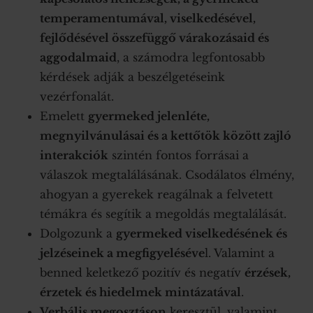
temperamentumával, viselkedésével,
fejlődésével összefüggő várakozásaid és
aggodalmaid
, a számodra legfontosabb
kérdések adják a beszélgetéseink
vezérfonalát.
Emelett
gyermeked jelenléte,
megnyilvánulásai és a kettőtök között zajló
interakciók
szintén fontos forrásai a
válaszok megtalálásának. Csodálatos élmény,
ahogyan a gyerekek reagálnak a felvetett
témákra és segítik a megoldás megtalálását.
Dolgozunk a
gyermeked viselkedésének és
jelzéseinek a megfigyeléséve
l. Valamint a
benned keletkező pozitív és negatív
érzések,
érzetek és hiedelmek mintázatával
.
Verbális megosztáson
keresztül, valamint