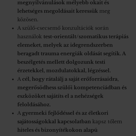
megnyilvánulások mélyebb okait és
lehetséges megoldásait keressük
meg
közösen.
A szülő-csecsemő konzultációk során
használok
test-orientált/szomatikus terápiás
elemeket, melyek az idegrendszerben
beragadt trauma energiák oldását segítik. A
beszélgetés mellett dolgozunk testi
érzetekkel, mozdulatokkal, légzéssel.
A
cél, hogy rátalálj a saját erőforrásaidra
,
megerősödhess szülői kompetenciádban és
eszközöket sajátíts el a nehézségek
feloldásá
hoz.
A
gyermeki fejlődéssel és az életkori
sajátosságokkal kapcsolatban
kapsz tőlem
hiteles és bizonyítékokon alapú