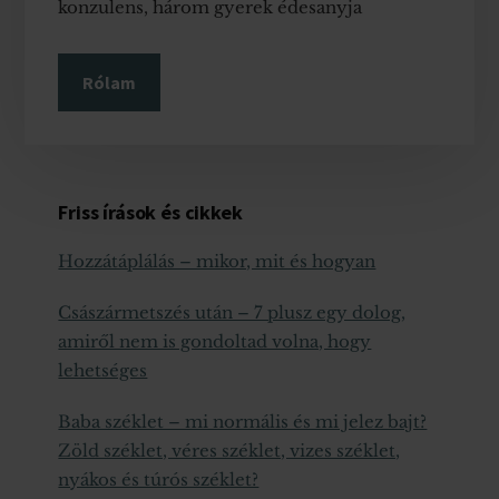
konzulens, három gyerek édesanyja
Rólam
Friss írások és cikkek
Hozzátáplálás – mikor, mit és hogyan
Császármetszés után – 7 plusz egy dolog,
amiről nem is gondoltad volna, hogy
lehetséges
Baba széklet – mi normális és mi jelez bajt?
Zöld széklet, véres széklet, vizes széklet,
nyákos és túrós széklet?