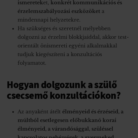
ismeretek
et,
konkrét kommunikációs és
érzelemszabályozási eszközöket
a
mindennapi helyzetekre.
Ha szükséges és szeretnél mélyebben
dolgozni az érzelmi blokkjaiddal, akkor test-
orientált önismereti egyéni alkalmakkal
tudjuk kiegészíteni a konzultációs
folyamatot.
Hogyan dolgozunk a szülő
csecsemő konzultációkon?
Az anyaként átélt
élményeid és érzéseid, a
múltból esetlegesen előbukkanó korai
élményeid, a várandósággal, szüléssel
kapcsolatos nehézségek, a gyermeked