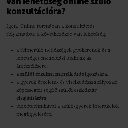
Van lehetőség online szülő
konzultációra?
Clo
Igen. Online formában a konzultációs
this
mod
folyamatban a következőkre van lehetőség:
a felmerülő nehézségek gyökerének és a
lehetséges megoldási utaknak az
átbeszélésére,
a szülői érzelmi minták átdolgozására,
a gyerek érzelem- és viselkedésszabályozási
képességeit segítő
szülői eszköztár
elsajátítására
,
videótechnikával a szülő-gyerek interakciók
megfigyelésére.