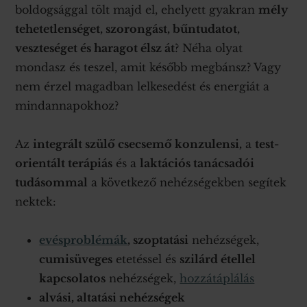
boldogsággal tölt majd el, ehelyett gyakran
mély
tehetetlenséget, szorongást, bűntudatot,
veszteséget és haragot élsz át
? Néha olyat
mondasz és teszel, amit később megbánsz? Vagy
nem érzel magadban lelkesedést és energiát a
mindannapokhoz?
Az
integrált szülő csecsemő konzulensi,
a
test-
orientált terápiás
és a
laktációs tanácsadói
tudásommal
a következő nehézségekben segítek
nektek:
evésproblémák
, szoptatási
nehézségek,
cumisüveges
etetéssel és
szilárd étellel
kapcsolatos
nehézségek,
hozzátáplálás
alvási, altatási nehézségek