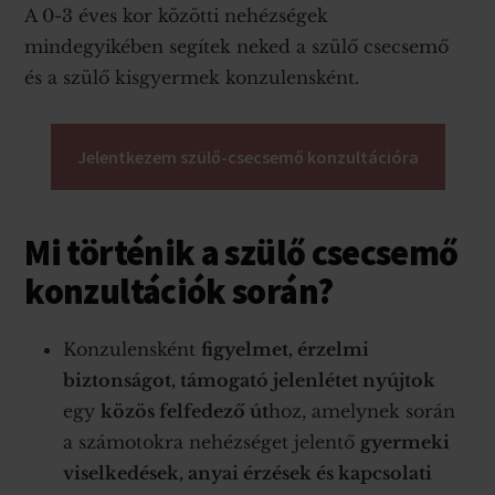
A 0-3 éves kor közötti nehézségek
mindegyikében segítek neked a szülő csecsemő
és a szülő kisgyermek konzulensként.
Jelentkezem szülő-csecsemő konzultációra
Mi történik a szülő csecsemő
konzultációk során?
Konzulensként
figyelmet, érzelmi
biztonságot, támogató jelenlétet nyújtok
egy
közös felfedező út
hoz, amelynek során
a számotokra nehézséget jelentő
gyermeki
viselkedések, anyai érzések és kapcsolati