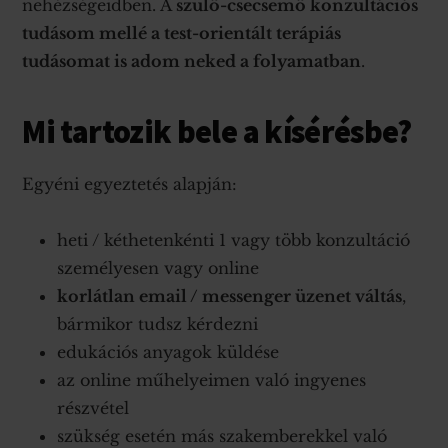
nehézségeidben. A
szülő-csecsemő konzultációs
tudásom mellé a test-orientált terápiás
tudásomat is adom neked a folyamatban
.
Mi tartozik bele a kísérésbe?
Egyéni egyeztetés alapján:
heti / kéthetenkénti 1 vagy több konzultáció
személyesen vagy online
korlátlan email / messenger üzenet váltás
,
bármikor tudsz kérdezni
edukációs anyagok küldése
az online műhelyeimen való ingyenes
részvétel
szükség esetén más szakemberekkel való