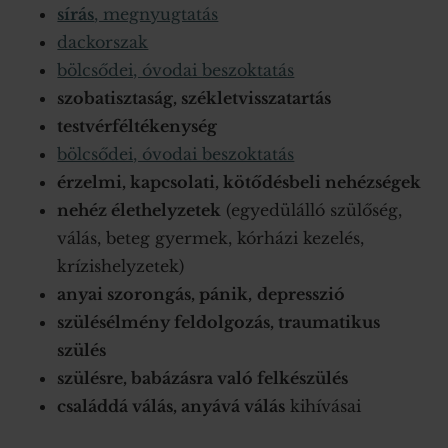
sírás
, megnyugtatás
dackorszak
bölcsődei, óvodai beszoktatás
szobatisztaság, székletvisszatartás
testvérféltékenység
bölcsődei, óvodai beszoktatás
érzelmi, kapcsolati, kötődésbeli nehézségek
nehéz élethelyzetek
(egyedülálló szülőség,
válás, beteg gyermek, kórházi kezelés,
krízishelyzetek)
anyai szorongás, pánik,
depresszió
szülésélmény feldolgozás, traumatikus
szülés
szülésre, babázásra való felkészülés
családdá válás, anyává válás
kihívásai