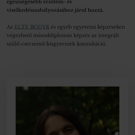
egészségesebb érzelem- és
viselkedésszabályozásához járul hozzá.
Az
ELTE BGGYK
és egyéb egyetemi képzéseken
végezhető másoddiplomás képzés az integrált
szülő-csecsemő/kisgyermek konzultáció.
Elsődleges
oldalsáv