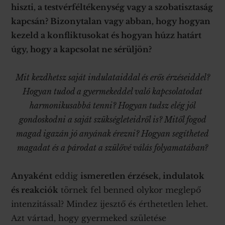
hiszti, a testvérféltékenység vagy a szobatisztaság
kapcsán? Bizonytalan vagy abban, hogy hogyan
kezeld a konfliktusokat és hogyan húzz határt
úgy, hogy a kapcsolat ne sérüljön?
Mit kezdhetsz saját indulataiddal és erős érzéseiddel?
Hogyan tudod a gyermekeddel való kapcsolatodat
harmonikusabbá tenni? Hogyan tudsz elég jól
gondoskodni a saját szükségleteidről is? Mitől fogod
magad igazán jó anyának érezni? Hogyan segítheted
magadat és a párodat a szülővé válás folyamatában?
Anyaként
eddig
ismeretlen érzések, indulatok
és reakciók
törnek fel benned olykor meglepő
intenzitással? Mindez ijesztő és érthetetlen lehet.
Azt vártad, hogy gyermeked születése