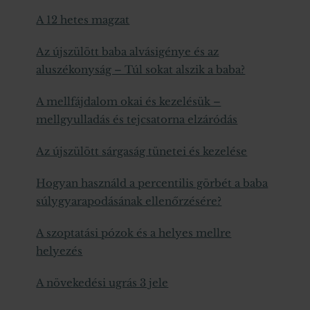
A 12 hetes magzat
Az újszülött baba alvásigénye és az
aluszékonyság – Túl sokat alszik a baba?
A mellfájdalom okai és kezelésük –
mellgyulladás és tejcsatorna elzáródás
Az újszülött sárgaság tünetei és kezelése
Hogyan használd a percentilis görbét a baba
súlygyarapodásának ellenőrzésére?
A szoptatási pózok és a helyes mellre
helyezés
A növekedési ugrás 3 jele