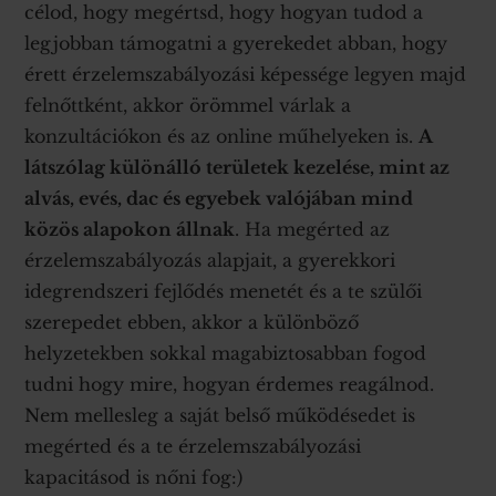
célod, hogy megértsd, hogy hogyan tudod a
legjobban támogatni a gyerekedet abban, hogy
érett érzelemszabályozási képessége legyen majd
felnőttként, akkor örömmel várlak a
konzultációkon és az online műhelyeken is.
A
látszólag különálló területek kezelése, mint az
alvás, evés, dac és egyebek valójában mind
közös alapokon állnak
. Ha megérted az
érzelemszabályozás alapjait, a gyerekkori
idegrendszeri fejlődés menetét és a te szülői
szerepedet ebben, akkor a különböző
helyzetekben sokkal magabiztosabban fogod
tudni hogy mire, hogyan érdemes reagálnod.
Nem mellesleg a saját belső működésedet is
megérted és a te érzelemszabályozási
kapacitásod is nőni fog:)