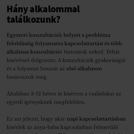
Hány alkalommal
találkozunk?
Egyszeri konzultáció
k
helyett a probléma
feloldásáig folyamatos kapcsolattartást és több
alkalmas konzultáció
t biztosítok neked. Tehát
kíséréssel dolgozom. A konzultációk gyakoriságát
és a folyamat hosszát az
első alkalmon
határozzuk meg.
Általában 3-12 héten át kísérem a családokat az
egyedi igényeknek megfelelően.
Ez azt jelenti, hogy akár
napi kapcsolattartásban
kísérlek az anya-baba kapcsolatban felmerülő