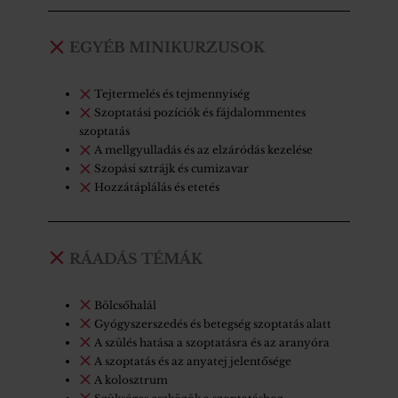
EGYÉB MINIKURZUSOK
Tejtermelés és tejmennyiség
Szoptatási pozíciók és fájdalommentes
szoptatás
A mellgyulladás és az elzáródás kezelése
Szopási sztrájk és cumizavar
Hozzátáplálás és etetés
RÁADÁS TÉMÁK
Bölcsőhalál
Gyógyszerszedés és betegség szoptatás alatt
A szülés hatása a szoptatásra és az aranyóra
A szoptatás és az anyatej jelentősége
A kolosztrum