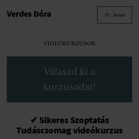
Additional
Skip
Skip
Verdes Dóra
to
to
menu
Menu
main
footer
Anya-
content
baba
kapcsolati
VIDEÓKURZUSOK
és
szoptatási
tanácsadás
Válaszd ki a
Budapesten
és
kurzusodat!
Pest
megyében.
✔ Sikeres Szoptatás
Tudáscsomag videókurzus