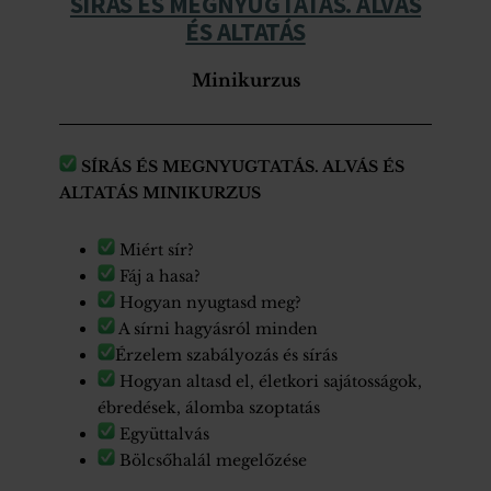
SÍRÁS ÉS MEGNYUGTATÁS. ALVÁS
ÉS ALTATÁS
Minikurzus
SÍRÁS ÉS MEGNYUGTATÁS. ALVÁS ÉS
ALTATÁS
MINIKURZUS
Miért sír?
Fáj a hasa?
Hogyan nyugtasd meg?
A sírni hagyásról minden
Érzelem szabályozás és sírás
Hogyan altasd el, életkori sajátosságok,
ébredések, álomba szoptatás
Együttalvás
Bölcsőhalál megelőzése