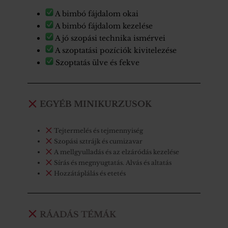
A bimbó fájdalom okai
A bimbó fájdalom kezelése
A jó szopási technika ismérvei
A szoptatási pozíciók kivitelezése
Szoptatás ülve és fekve
EGYÉB MINIKURZUSOK
Tejtermelés és tejmennyiség
Szopási sztrájk és cumizavar
A mellgyulladás és az elzáródás kezelése
Sírás és megnyugtatás. Alvás és altatás
Hozzátáplálás és etetés
RÁADÁS TÉMÁK