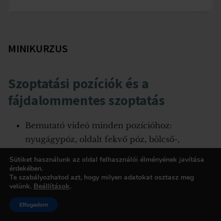
MINIKURZUS
Szoptatási pozíciók és a
fájdalommentes szoptatás
Bemutató videó minden pozícióhoz:
nyugágypóz, oldalt fekvő póz, bölcső-,
kereszt-, hónaljtartás
Sütiket használunk az oldal felhasználói élményének javítása
A jó szopási technikai jelei
érdekében.
Te szabályozhatod azt, hogy milyen adatokat osztasz meg
A jó mellrehelyezés 7 fő szempontja
velünk.
Beállítások
.
A bimbó fájdalom és sebesedés okai és kezelése
Elfogadom