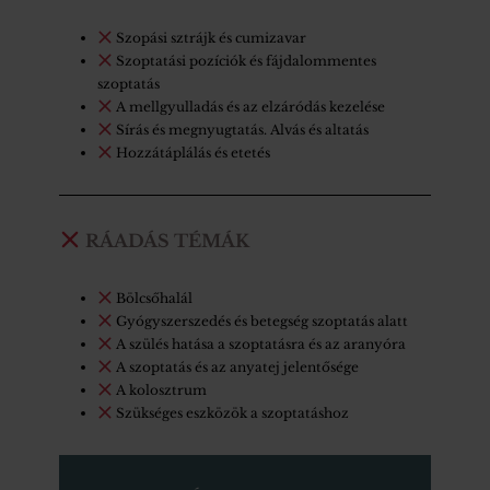
Szopási sztrájk és cumizavar
Szoptatási pozíciók és fájdalommentes
szoptatás
A mellgyulladás és az elzáródás kezelése
Sírás és megnyugtatás. Alvás és altatás
Hozzátáplálás és etetés
RÁADÁS TÉMÁK
Bölcsőhalál
Gyógyszerszedés és betegség szoptatás alatt
A szülés hatása a szoptatásra és az aranyóra
A szoptatás és az anyatej jelentősége
A kolosztrum
Szükséges eszközök a szoptatáshoz