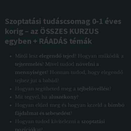
Szoptatási tudáscsomag 0-1 éves
korig – az ÖSSZES KURZUS
egyben + RÁADÁS témák
Mitől lesz
elegendő tejed
? Hogyan működik a
tejtermelés
? Mivel tudod
növelni a
mennyiséget
? Honnan tudod, hogy elegendő
tejhez jut a babád?
Hogyan segítheted meg a
tejbelövellés
t?
Mit tegyél, ha
aluszékony
?
Hogyan előzd meg és hogyan kezeld a
bimbó
fájdalmat és sebesedést
?
Hogyan tudod kivitelezni a
szoptatási
pozíciók
at?