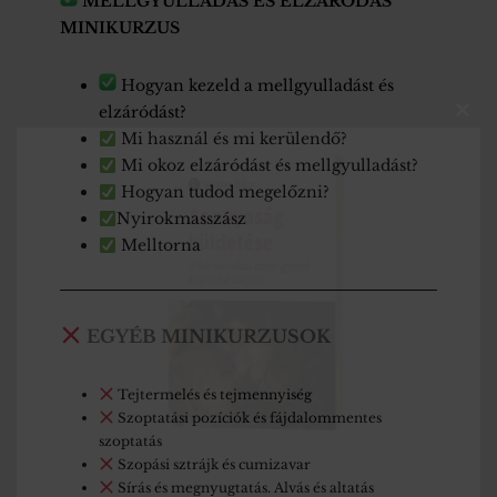
MELLGYULLADÁS ÉS ELZÁRÓDÁS
MINIKURZUS
Hogyan kezeld a mellgyulladást és
elzáródást?
Clo
Mi használ és mi kerülendő?
this
mod
Mi okoz elzáródást és mellgyulladást?
Hogyan tudod megelőzni?
Nyirokmasszász
Melltorna
EGYÉB MINIKURZUSOK
Tejtermelés és tejmennyiség
Szoptatási pozíciók és fájdalommentes
szoptatás
Szopási sztrájk és cumizavar
Sírás és megnyugtatás. Alvás és altatás