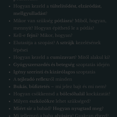
Hogyan kezeld a
túltelítődést, elzáródást,
mellgyulladást
?
Mikor van szükség
pótlásra
? Miből, hogyan,
mennyit? Hogyan építhető le a pótlás?
Kell-e
fejni
? Mikor, hogyan?
Elutasítja a szopást? A
sztrájk
kezelésének
lépései
Hogyan kezeld a
cumizavart
? Mitől alakul ki?
Gyógyszerszedés és betegség
szoptatás idején
Igény szerinti és kizárólagos
szoptatás
A
tejleadó reflex
ről minden
Bukás
,
büfiztetés
– mi jelez bajt és mi nem?
Hogyan csökkentsd a
bölcsőhalál
kockázatát?
Milyen
eszközökre
lehet szükséged?
Miért sír
a babád?
Hogyan nyugtasd meg?
Mi jellemző a baba
alvására
? Gyakran ébred?