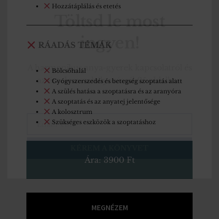
Hozzátáplálás és etetés
Töltsd le most
ingyen!
RÁADÁS TÉMÁK
A harmonikus anya-gyerek kapcsolatról és
Bölcsőhalál
az érzelemszabályozásról 25 oldalban
Gyógyszerszedés és betegség szoptatás alatt
A szülés hatása a szoptatásra és az aranyóra
A szoptatás és az anyatej jelentősége
A kolosztrum
Szükséges eszközök a szoptatáshoz
Email-cím
Email
KÉREM A KÖNYVET
Ára: 3900 Ft
MEGNÉZEM