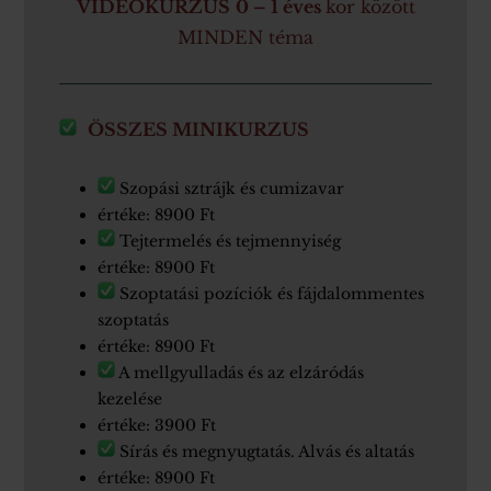
VIDEÓKURZUS
0 – 1 éves
kor között
MINDEN téma
ÖSSZES MINIKURZUS
Szopási sztrájk és cumizavar
értéke: 8900 Ft
Tejtermelés és tejmennyiség
értéke: 8900 Ft
Szoptatási pozíciók és fájdalommentes
szoptatás
értéke: 8900 Ft
A mellgyulladás és az elzáródás
kezelése
értéke: 3900 Ft
Sírás és megnyugtatás. Alvás és altatás
értéke: 8900 Ft