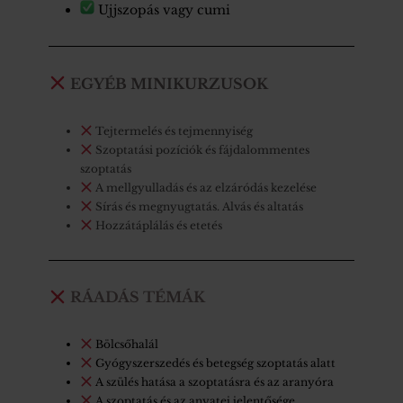
Ujjszopás vagy cumi
EGYÉB MINIKURZUSOK
Tejtermelés és tejmennyiség
Szoptatási pozíciók és fájdalommentes
szoptatás
A mellgyulladás és az elzáródás kezelése
Sírás és megnyugtatás. Alvás és altatás
Hozzátáplálás és etetés
RÁADÁS TÉMÁK
Bölcsőhalál
Gyógyszerszedés és betegség szoptatás alatt
A szülés hatása a szoptatásra és az aranyóra
A szoptatás és az anyatej jelentősége