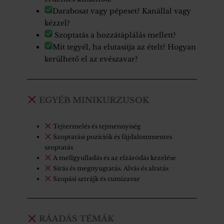
Darabosat vagy pépeset? Kanállal vagy
kézzel?
Szoptatás a hozzátáplálás mellett?
Mit tegyél, ha elutasítja az ételt? Hogyan
kerülhető el az evészavar?
EGYÉB MINIKURZUSOK
Tejtermelés és tejmennyiség
Szoptatási pozíciók és fájdalommentes
szoptatás
A mellgyulladás és az elzáródás kezelése
Sírás és megnyugtatás. Alvás és altatás
Szopási sztrájk és cumizavar
RÁADÁS TÉMÁK