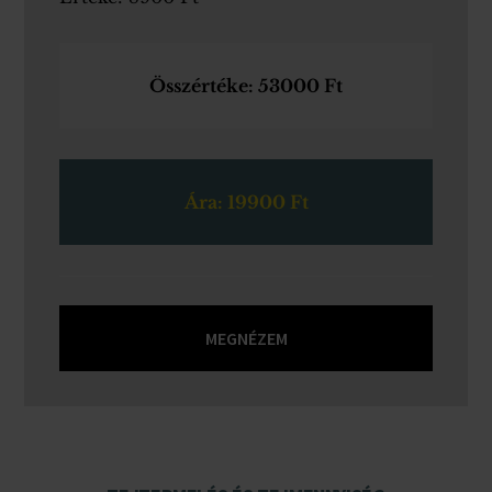
­Összértéke: 53000 Ft
Ára: 19900 Ft
MEGNÉZEM