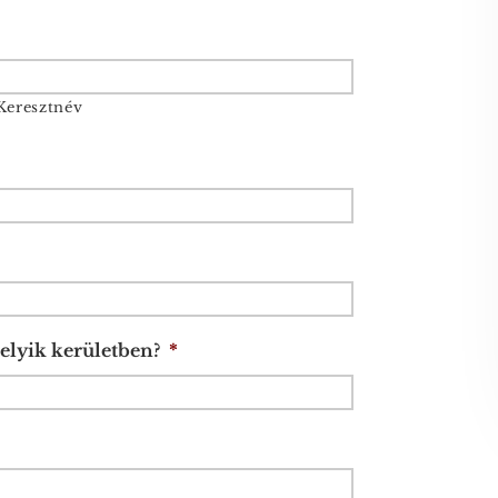
Keresztnév
elyik kerületben?
*