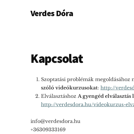
Additional
Skip
Ugrás
Skip
Verdes Dóra
to
az
to
menu
main
elsődleges
footer
Anya-
content
oldalsávhoz
baba
kapcsolati
és
Kapcsolat
szoptatási
tanácsadás
Budapesten
Szoptatási problémák megoldásához
és
szóló videókurzusokat
:
http://verdes
Pest
Elválasztáshoz
A gyengéd elválasztás 
megyében.
http://verdesdora.hu/videokurzus-elva
info@verdesdora.hu
+36309333169