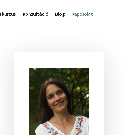
s kurzus
Konzultáció
Blog
Kapcsolat
Elsődleges
oldalsáv