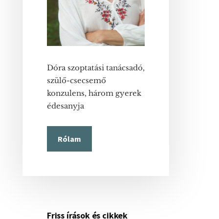
Dóra szoptatási tanácsadó,
szülő-csecsemő
konzulens, három gyerek
édesanyja
Rólam
Friss írások és cikkek