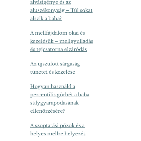
alvásigénye és az
aluszékonyság – Túl sokat
alszik a baba?
A mellfájdalom okai és
kezelésük – mellgyulladás
és tejcsatorna elzáródás
Az újszülött sárgaság
tünetei és kezelése
Hogyan használd a
percentilis görbét a baba
súlygyarapodásának
ellenőrzésére?
A szoptatási pózok és a
helyes mellre helyezés