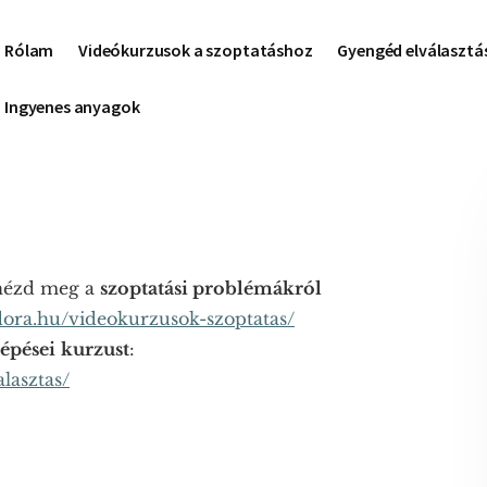
Rólam
Videókurzusok a szoptatáshoz
Gyengéd elválasztá
Ingyenes anyagok
 nézd meg a
szoptatási problémákról
dora.hu/videokurzusok-szoptatas/
lépései
kurzust
:
lasztas/