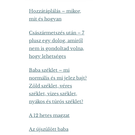
Hozzátáplálás – mikor,
mit és hogyan
Császármetszés után – 7
plusz egy dolog, amiről
nem is gondoltad volna,
hogy lehetséges
Baba széklet – mi
normális és mi jelez bajt?
Zöld széklet, véres
széklet, vizes széklet,
nyákos és túrós széklet?
A 12 hetes magzat
Az újszülött baba