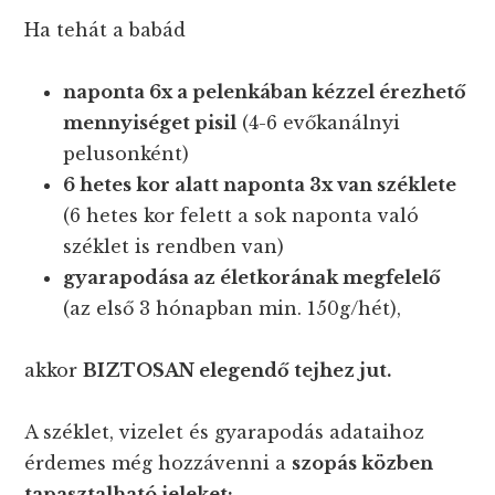
Ha tehát a babád
naponta 6x a pelenkában kézzel érezhető
mennyiséget pisil
(4-6 evőkanálnyi
pelusonként)
6 hetes kor alatt naponta 3x van széklete
(6 hetes kor felett a sok naponta való
széklet is rendben van)
gyarapodása az életkorának megfelelő
(az első 3 hónapban min. 150g/hét),
akkor
BIZTOSAN elegendő tejhez jut.
A széklet, vizelet és gyarapodás adataihoz
érdemes még hozzávenni a
szopás közben
tapasztalható jeleket: