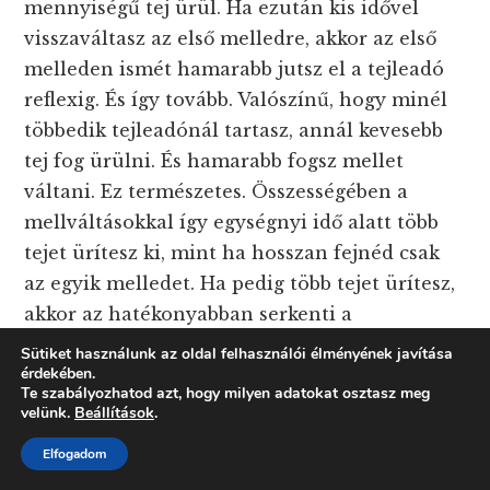
mennyiségű tej ürül. Ha ezután kis idővel
visszaváltasz az első melledre, akkor az első
melleden ismét hamarabb jutsz el a tejleadó
reflexig. És így tovább. Valószínű, hogy minél
többedik tejleadónál tartasz, annál kevesebb
tej fog ürülni. És hamarabb fogsz mellet
váltani. Ez természetes. Összességében a
mellváltásokkal így egységnyi idő alatt több
tejet ürítesz ki, mint ha hosszan fejnéd csak
az egyik melledet. Ha pedig több tejet ürítesz,
akkor az hatékonyabban serkenti a
tejtermelést.
Sütiket használunk az oldal felhasználói élményének javítása
érdekében.
Te szabályozhatod azt, hogy milyen adatokat osztasz meg
Ha a tejleadó reflexedet figyeled, akkor időzítő
velünk.
Beállítások
.
nélkül is tökéletesen tudod csinálni a
Elfogadom
szaporító fejést. Egyre csökkenő időközöket