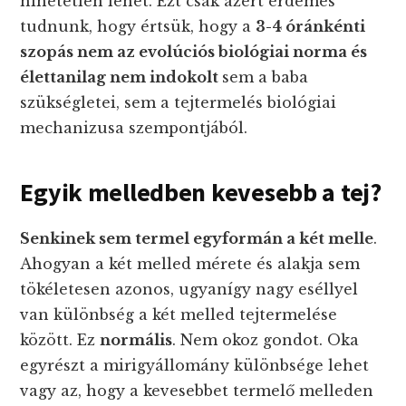
hihetetlen lehet. Ezt csak azért érdemes
tudnunk, hogy értsük, hogy a
3-4 óránkénti
szopás nem az evolúciós biológiai norma és
élettanilag nem indokolt
sem a baba
szükségletei, sem a tejtermelés biológiai
mechanizusa szempontjából.
Egyik melledben kevesebb a tej?
Senkinek sem termel egyformán a két melle
.
Ahogyan a két melled mérete és alakja sem
tökéletesen azonos, ugyanígy nagy eséllyel
van különbség a két melled tejtermelése
között. Ez
normális
. Nem okoz gondot. Oka
egyrészt a mirigyállomány különbsége lehet
vagy az, hogy a kevesebbet termelő melleden