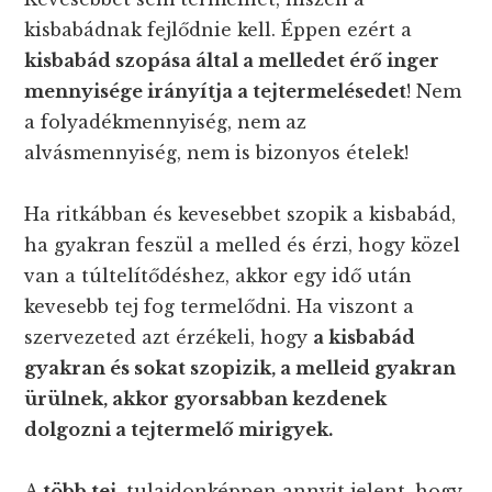
kisbabádnak fejlődnie kell. Éppen ezért a
kisbabád szopása által a melledet érő inger
mennyisége irányítja a tejtermelésedet
! Nem
a folyadékmennyiség, nem az
alvásmennyiség, nem is bizonyos ételek!
Ha ritkábban és kevesebbet szopik a kisbabád,
ha gyakran feszül a melled és érzi, hogy közel
van a túltelítődéshez, akkor egy idő után
kevesebb tej fog termelődni. Ha viszont a
szervezeted azt érzékeli, hogy
a kisbabád
gyakran és sokat szopizik, a melleid gyakran
ürülnek, akkor gyorsabban kezdenek
dolgozni a tejtermelő mirigyek.
A
több tej
, tulajdonképpen annyit jelent, hogy