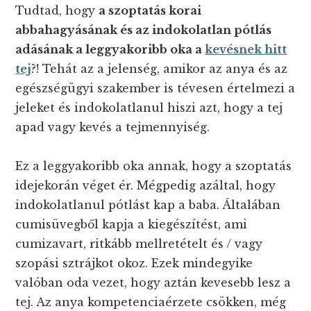
Tudtad, hogy
a szoptatás korai
abbahagyásának és az indokolatlan pótlás
adásának a leggyakoribb oka a
kevésnek hitt
tej
?! Tehát az a jelenség, amikor az anya és az
egészségügyi szakember is tévesen értelmezi a
jeleket és indokolatlanul hiszi azt, hogy a tej
apad vagy kevés a tejmennyiség.
Ez a leggyakoribb oka annak, hogy a szoptatás
idejekorán véget ér. Mégpedig azáltal, hogy
indokolatlanul pótlást kap a baba. Általában
cumisüvegből kapja a kiegészítést, ami
cumizavart, ritkább mellretételt és / vagy
szopási sztrájkot okoz. Ezek mindegyike
valóban oda vezet, hogy aztán kevesebb lesz a
tej. Az anya kompetenciaérzete csökken, még