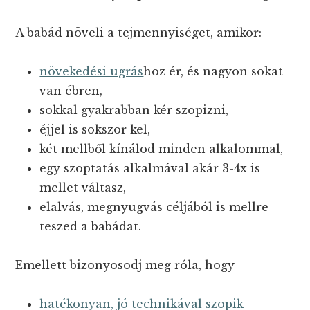
A babád növeli a tejmennyiséget, amikor:
növekedési ugrás
hoz ér, és nagyon sokat
van ébren,
sokkal gyakrabban kér szopizni,
éjjel is sokszor kel,
két mellből kínálod minden alkalommal,
egy szoptatás alkalmával akár 3-4x is
mellet váltasz,
elalvás, megnyugvás céljából is mellre
teszed a babádat.
Emellett bizonyosodj meg róla, hogy
hatékonyan, jó technikával szopik