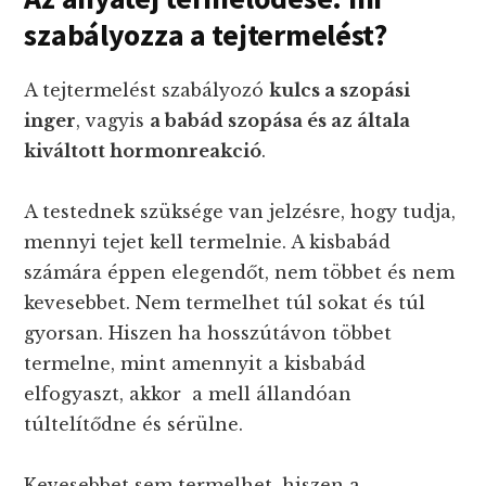
szabályozza a tejtermelést?
A tejtermelést szabályozó
kulcs a szopási
inger
, vagyis
a babád szopása és az általa
kiváltott hormonreakció
.
A testednek szüksége van jelzésre, hogy tudja,
mennyi tejet kell termelnie. A kisbabád
számára éppen elegendőt, nem többet és nem
kevesebbet. Nem termelhet túl sokat és túl
gyorsan. Hiszen ha hosszútávon többet
termelne, mint amennyit a kisbabád
elfogyaszt, akkor a mell állandóan
túltelítődne és sérülne.
Kevesebbet sem termelhet, hiszen a