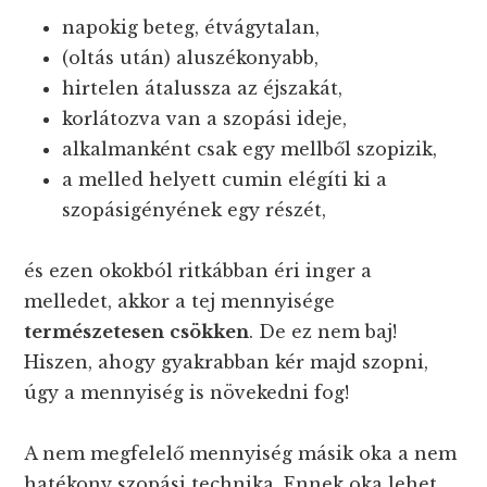
napokig beteg, étvágytalan,
(oltás után) aluszékonyabb,
hirtelen átalussza az éjszakát,
korlátozva van a szopási ideje,
alkalmanként csak egy mellből szopizik,
a melled helyett cumin elégíti ki a
szopásigényének egy részét,
és ezen okokból ritkábban éri inger a
melledet, akkor a tej mennyisége
természetesen
csökken
. De ez nem baj!
Hiszen, ahogy gyakrabban kér majd szopni,
úgy a mennyiség is növekedni fog!
A nem megfelelő mennyiség másik oka a nem
hatékony szopási technika. Ennek oka lehet