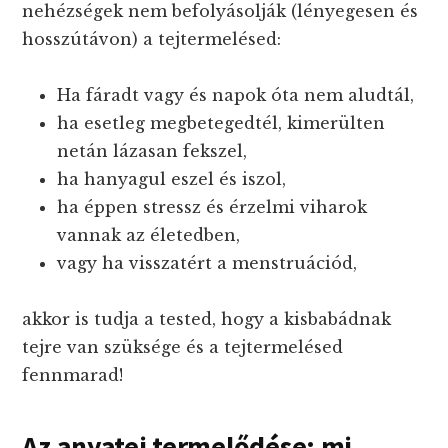
nehézségek nem befolyásolják (lényegesen és
hosszútávon) a tejtermelésed:
Ha fáradt vagy és napok óta nem aludtál,
ha esetleg megbetegedtél, kimerülten
netán lázasan fekszel,
ha hanyagul eszel és iszol,
ha éppen stressz és érzelmi viharok
vannak az életedben,
vagy ha visszatért a menstruációd,
akkor is tudja a tested, hogy a kisbabádnak
tejre van szüksége és a tejtermelésed
fennmarad!
Az anyatej termelődése
:
mi