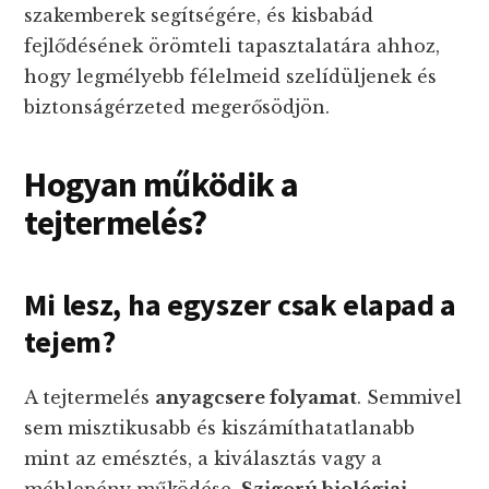
szakemberek segítségére, és kisbabád
fejlődésének örömteli tapasztalatára ahhoz,
hogy legmélyebb félelmeid szelídüljenek és
biztonságérzeted megerősödjön.
Hogyan működik a
tejtermelés?
Mi lesz, ha egyszer csak elapad a
tejem?
A tejtermelés
anyagcsere folyamat
. Semmivel
sem misztikusabb és kiszámíthatatlanabb
mint az emésztés, a kiválasztás vagy a
méhlepény működése.
Szigorú biológiai