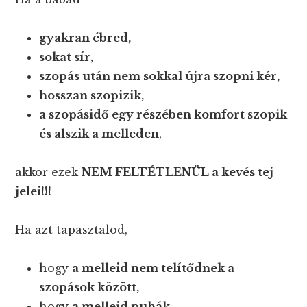
gyakran ébred,
sokat sír,
szopás után nem sokkal újra szopni kér,
hosszan szopizik,
a szopásidő egy részében komfort szopik
és alszik a melleden
,
akkor ezek
NEM FELTÉTLENÜL a kevés tej
jelei!!!
Ha azt tapasztalod,
hogy
a melleid nem telítődnek a
szopások között,
hogy
a melleid puhák,