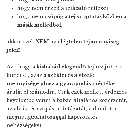
hogy
nem érzed a tejleadó reflexet,
hogy
nem csöpög a tej szoptatás közben a
másik melledből,
akkor ezek
NEM az elégtelen tejmennyiség
jelei
!!!
Azt, hogy
a kisbabád elegendő tejhez jut-e
, a
kimenet, azaz
a széklet és a vizelet
mennyisége plusz a gyarapodás mértéke
árulja el számodra. Csak ezek mellett érdemes
figyelembe venni a babád általános közérzetét,
az alvási és szopási mintázatát, valamint a
megnyugtathatósággal kapcsolatos
nehézségeket.