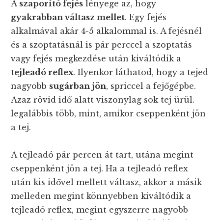
A
szaporító fejés
lényege az, hogy
gyakrabban váltasz mellet
. Egy fejés
alkalmával akár 4-5 alkalommal is. A fejésnél
és a szoptatásnál is pár perccel a szoptatás
vagy fejés megkezdése után kiváltódik a
tejleadó reflex
. Ilyenkor láthatod, hogy a tejed
nagyobb
sugárban jön
, spriccel a fejőgépbe.
Azaz rövid idő alatt viszonylag sok tej ürül.
legalábbis több, mint, amikor cseppenként jön
a tej.
A tejleadó pár percen át tart, utána megint
cseppenként jön a tej. Ha a tejleadó reflex
után kis idővel mellett váltasz, akkor a másik
melleden megint könnyebben kiváltódik a
tejleadó reflex, megint egyszerre nagyobb