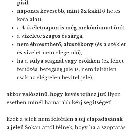
pisil
,
naponta kevesebb, mint 3x kakil
6 hetes
kora alatt,
a
4-5. életnapon is még mekóniumot ürít
,
a v
izelete szagos és sárga,
nem ébreszthető, aluszékony
(és a széklet
és vizelet nem elegendő),
ha a
súlya stagnál vagy csökken
(ez lehet
fertőzés, betegség jele is, nem feltétlen
csak az elégtelen bevitel jele),
akkor
valószínű, hogy kevés tejhez jut
! Ilyen
esetben minél hamarabb
kérj segítséget
!
Ezek a jelek
nem feltétlen a tej elapadásának
a jelei
! Sokan attól félnek, hogy ha a szoptatás