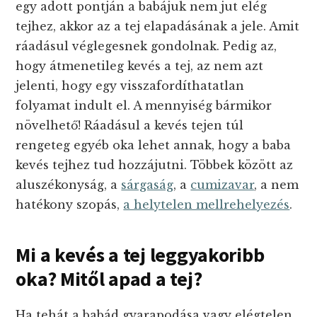
egy adott pontján a babájuk nem jut elég
tejhez, akkor az a tej elapadásának a jele. Amit
ráadásul véglegesnek gondolnak. Pedig az,
hogy átmenetileg kevés a tej, az nem azt
jelenti, hogy egy visszafordíthatatlan
folyamat indult el. A mennyiség bármikor
növelhető! Ráadásul a kevés tejen túl
rengeteg egyéb oka lehet annak, hogy a baba
kevés tejhez tud hozzájutni. Többek között az
aluszékonyság, a
sárgaság
, a
cumizavar
, a nem
hatékony szopás,
a helytelen mellrehelyezés
.
Mi a kevés a tej leggyakoribb
oka?
Mitől apad a tej?
Ha tehát a babád gyarapodása vagy elégtelen