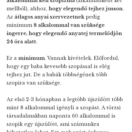
alkalommal kell szopiznia
(alkalmanként két
mellből), ahhoz,
hogy elegendő tejhez jusson
.
Az
átlagos anyai szervezetnek
pedig
minimum
8 alkalommal van szüksége
ingerre, hogy elegendő anyatej termelődjön
24 óra alatt
.
Ez a
minimum
. Vannak kivételek. Előfordul,
hogy egy baba kevesebb szopással is elég
tejhez jut. De a babák többségének több
szopira van szüksége.
Az első 2-3 hónapban a legtöbb újszülött több
mint 8 alkalommal igényli a szopást. A törzsi
társadalmakban naponta 60 alkalommal is
szopik egy újszülött, ami számunkra