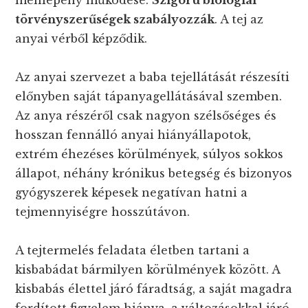
törvényszerűségek szabályozzák
. A tej az
anyai vérből képződik.
Az anyai szervezet a baba tejellátását részesíti
előnyben saját tápanyagellátásával szemben.
Az anya részéről csak nagyon szélsőséges és
hosszan fennálló anyai hiányállapotok,
extrém éhezéses körülmények, súlyos sokkos
állapot, néhány krónikus betegség és bizonyos
gyógyszerek képesek negatívan hatni a
tejmennyiségre hosszútávon.
A tejtermelés feladata életben tartani a
kisbabádat bármilyen körülmények között. A
kisbabás élettel járó fáradtság, a saját magadra
fordított figyelem hiánya, a változásokkal járó