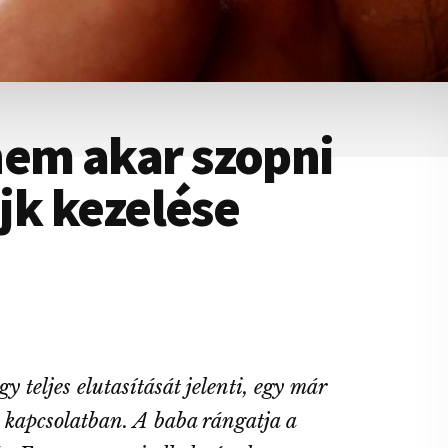
nem akar szopni
ájk kezelése
y teljes elutasítását jelenti, egy már
i kapcsolatban. A baba rángatja a