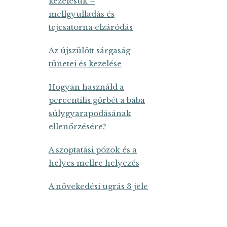
kezelésük –
mellgyulladás és
tejcsatorna elzáródás
Az újszülött sárgaság
tünetei és kezelése
Hogyan használd a
percentilis görbét a baba
súlygyarapodásának
ellenőrzésére?
A szoptatási pózok és a
helyes mellre helyezés
A növekedési ugrás 3 jele