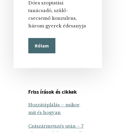
Dóra szoptatási
tanácsadó, szülő-
csecsemő konzulens,
három gyerek édesanyja
Rólam
Friss írások és cikkek
Hozzátáplálás – mikor,
mit és hogyan
Császármetszés után – 7