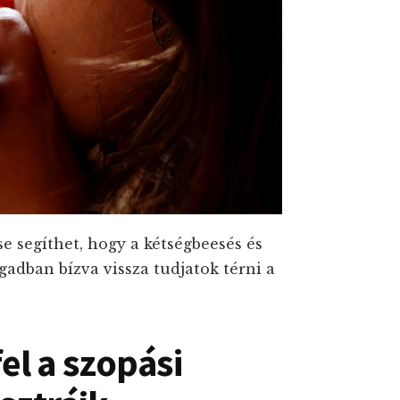
e segíthet, hogy a kétségbeesés és
adban bízva vissza tudjatok térni a
el a szopási