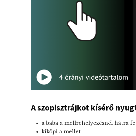
A szopisztrájkot kísérő nyugt
a baba a mellrehelyezésnél hátra fe
kiköpi a mellet