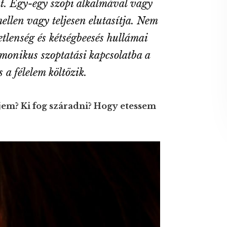
gát. Egy-egy szopi alkalmával vagy
llen vagy teljesen elutasítja. Nem
etlenség és kétségbeesés hullámai
monikus szoptatási kapcsolatba a
 a félelem költözik.
jem? Ki fog száradni? Hogy etessem