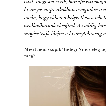
cicit, idegesen eszik, hátrafeszíti ma
bizonyos napszakokban nyugtalan a me
csoda, hogy ebben a helyzetben a tehet
uralkodhatnak el rajtad. Az addig har
szopisztrájk idején a bizonytalanság és
Miért nem szopik? Beteg? Nincs elég te
meg?