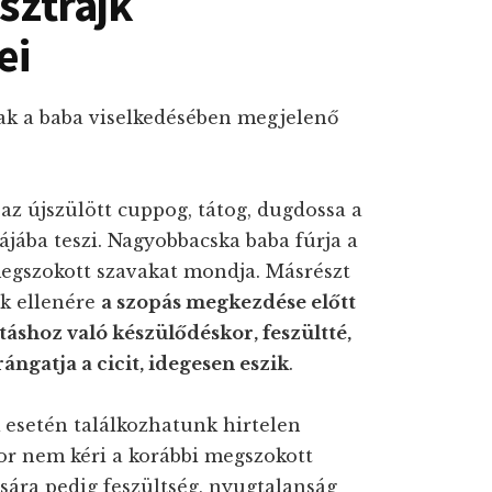
 sztrájk
ei
nak a baba viselkedésében megjelenő
: az újszülött cuppog, tátog, dugdossa a
szájába teszi. Nagyobbacska baba fúrja a
 megszokott szavakat mondja. Másrészt
ek ellenére
a szopás megkezdése előtt
táshoz való készülődéskor, feszültté,
 rángatja a cicit, idegesen eszik
.
 esetén találkozhatunk hirtelen
kor nem kéri a korábbi megszokott
sára pedig feszültség, nyugtalanság