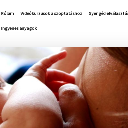
Rólam
Videókurzusok a szoptatáshoz
Gyengéd elválasztá
Ingyenes anyagok