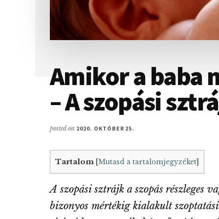
Amikor a baba 
– A szopási sztr
posted on
2020. OKTÓBER 25.
Tartalom
[
Mutasd a tartalomjegyzéket
]
A szopási sztrájk a szopás részleges vag
bizonyos mértékig kialakult szoptatás