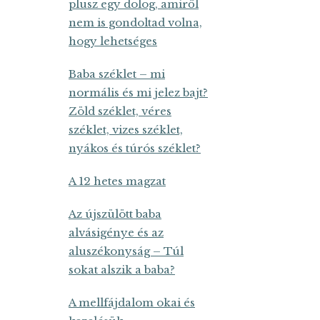
plusz egy dolog, amiről
nem is gondoltad volna,
hogy lehetséges
Baba széklet – mi
normális és mi jelez bajt?
Zöld széklet, véres
széklet, vizes széklet,
nyákos és túrós széklet?
A 12 hetes magzat
Az újszülött baba
alvásigénye és az
aluszékonyság – Túl
sokat alszik a baba?
A mellfájdalom okai és