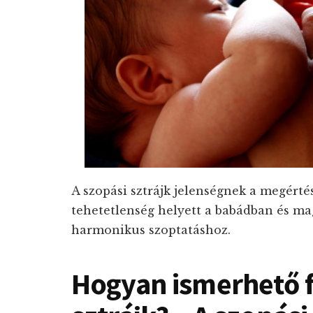
A szopási sztrájk jelenségnek a megértés
tehetetlenség helyett a babádban és mag
harmonikus szoptatáshoz.
Hogyan ismerhető f