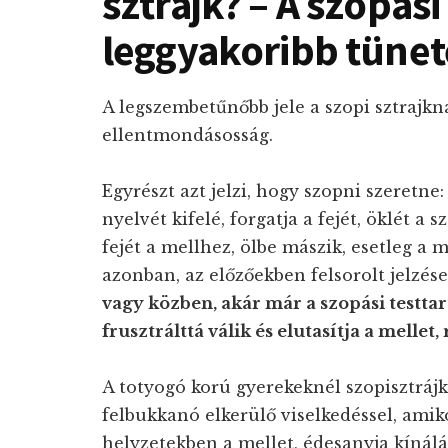
sztrájk? – A szopási
leggyakoribb tünet
A legszembetűnőbb jele a szopi sztrajk
ellentmondásosság.
Egyrészt azt jelzi, hogy szopni szeretne
nyelvét kifelé, forgatja a fejét, öklét a 
fejét a mellhez, ölbe mászik, esetleg a
azonban, az előzőekben felsorolt jelzés
vagy közben, akár már a szopási testtar
frusztrálttá válik és elutasítja a mellet,
A totyogó korú gyerekeknél szopisztrájk
felbukkanó elkerülő viselkedéssel, ami
helyzetekben a mellet, édesanyja kínálá