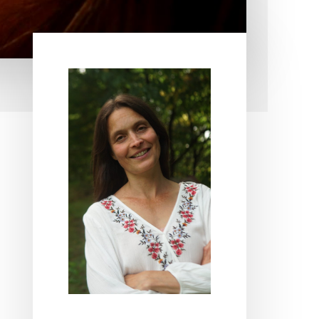
Elsődleges
oldalsáv