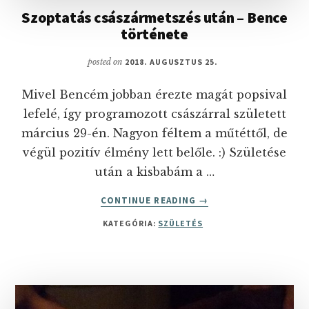
Szoptatás császármetszés után – Bence
története
posted on
2018. AUGUSZTUS 25.
Mivel Bencém jobban érezte magát popsival
lefelé, így programozott császárral született
március 29-én. Nagyon féltem a műtéttől, de
végül pozitív élmény lett belőle. :) Születése
után a kisbabám a …
ABOUT
CONTINUE READING
→
SZOPTATÁS
KATEGÓRIA:
SZÜLETÉS
CSÁSZÁRMETSZÉS
UTÁN
–
BENCE
TÖRTÉNETE