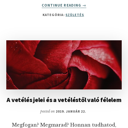
ABOUT
CONTINUE READING
→
HASZNOS
KATEGÓRIA:
SZÜLETÉS
OLDALAK
GYERMEKET
TERVEZŐ
ÉS
GYEREKES
CSALÁDOKNAK
A vetélés jelei és a vetéléstől való félelem
posted on
2019. JANUÁR 22.
Megfogan? Megmarad? Honnan tudhatod,