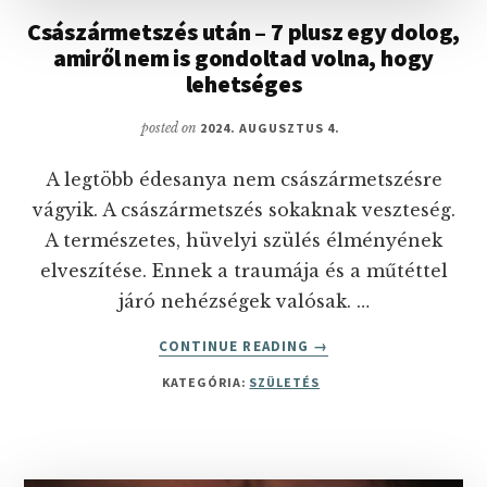
Császármetszés után – 7 plusz egy dolog,
amiről nem is gondoltad volna, hogy
lehetséges
posted on
2024. AUGUSZTUS 4.
A legtöbb édesanya nem császármetszésre
vágyik. A császármetszés sokaknak veszteség.
A természetes, hüvelyi szülés élményének
elveszítése. Ennek a traumája és a műtéttel
járó nehézségek valósak. …
ABOUT
CONTINUE READING
→
CSÁSZÁRMETSZÉS
KATEGÓRIA:
SZÜLETÉS
UTÁN
–
7
PLUSZ
EGY