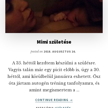
Mimi születése
posted on
2018. AUGUSZTUS 16.
A 35. héttől kezdtem készülni a szülésre.
Vagyis talán már egy picit előbb is, úgy a 30.
héttől, ami körülbelül januárra eshetett. Ősz
óta jártam autogén tréning tanfolyamra, és
amint megismertem a …
ABOUT
CONTINUE READING
→
MIMI
KATEGÓRIA:
SZÜLETÉS