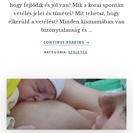
hogy fejlődik és jól van? Mik a korai spontán
vetélés jelei és tünetei? Mit tehetsz, hogy
elkerüld a vetélést? Minden kismamában van
bizonytalanság és …
ABOUT
CONTINUE READING
→
A
KATEGÓRIA:
SZÜLETÉS
VETÉLÉS
JELEI
ÉS
A
VETÉLÉSTŐL
VALÓ
FÉLELEM