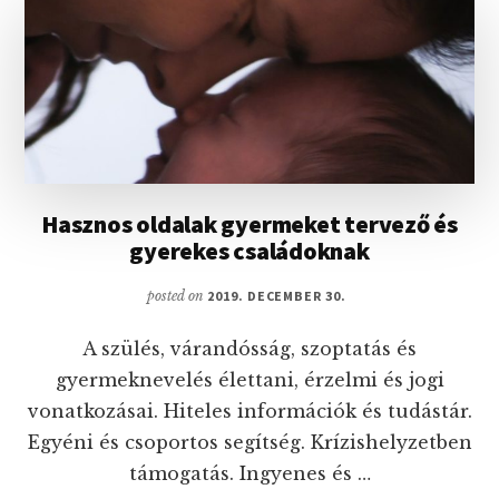
DOLOG,
AMIRŐL
NEM
IS
GONDOLTAD
VOLNA,
HOGY
LEHETSÉGES
Hasznos oldalak gyermeket tervező és
gyerekes családoknak
posted on
2019. DECEMBER 30.
A szülés, várandósság, szoptatás és
gyermeknevelés élettani, érzelmi és jogi
vonatkozásai. Hiteles információk és tudástár.
Egyéni és csoportos segítség. Krízishelyzetben
támogatás. Ingyenes és …