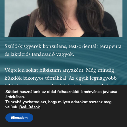
Szülő-kisgyerek konzulens, test-orientált terapeuta
és laktációs tanácsadó vagyok.
Végtelen sokat hibáztam anyaként. Még mindig
küzdök bizonyos témákkal. Az egyik legnagyobb
kihívás számomra a határhúzás és a gyerekeim
Sütiket használunk az oldal felhasználói élményének javítása
frusztrációjának kezelése (volt).
érdekében.
Te szabályozhatod azt, hogy milyen adatokat osztasz meg
velünk.
Beállítások
.
Közben átél(t)em, hogy rengeteg dolgon lehet
változtatni. Néha meglepően apró lépések is nagy
Elfogadom
változást hoznak. Ennek a megtapasztalását