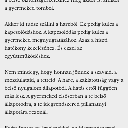
a gyermeked tombol.
Akkor ki tudsz szállni a harcból. Ez pedig kulcs a
kapcsolódáshoz. A kapcsolódás pedig kulcs a
Clo
this
gyermeked megnyugtatásához. Azaz a hiszti
mod
hatékony kezeléséhez. És ezzel az
együttműködéshez.
Nem mindegy, hogy honnan jönnek a szavaid, a
mozdulataid, a tetteid. A harc, a zaklatottság vagy a
belső nyugalom állapotból. A hatás ettől függően
más lesz. A gyermeked elsősorban a te belső
állapotodra, a te idegrendszered pillanatnyi
állapotára rezonál.
Ezért fontos az érzelmekkel, az idegrendszerrel