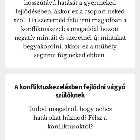
hosszútávú hatását a gyermeked
fejlődésében, akkor ez a csoport neked
szól. Ha szeretnéd felülírni magadban a
konfliktuskezelés magaddal hozott
negatív mintáit és szeretnél új mintákat
begyakorolni, akkor ez a műhely
segíteni fog neked ebben.
A konfliktuskezelésben fejlődni vágyó
szülőknek
Tudod magadról, hogy nehéz
határokat húznod? Félsz a
konfliktusoktól?