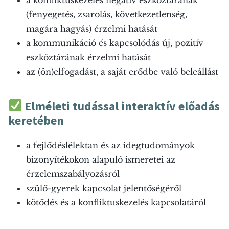
a konfliktuskezelés negatív eszköztárának
(fenyegetés, zsarolás, következetlenség,
magára hagyás) érzelmi hatását
a kommunikáció és kapcsolódás új, pozitív
eszköztárának érzelmi hatását
az (ön)elfogadást, a saját erődbe való beleállást
Elméleti tudással interaktív előadás
keretében
a fejlődéslélektan és az idegtudományok
bizonyítékokon alapuló ismeretei az
érzelemszabályozásról
szülő-gyerek kapcsolat jelentőségéről
kötődés és a konfliktuskezelés kapcsolatáról