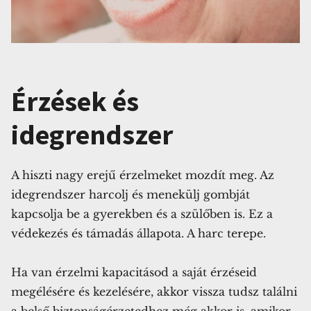
Érzések és
idegrendszer
A hiszti nagy erejű érzelmeket mozdít meg. Az
idegrendszer harcolj és menekülj gombját
kapcsolja be a gyerekben és a szülőben is. Ez a
védekezés és támadás állapota. A harc terepe.
Ha van érzelmi kapacitásod a saját érzéseid
megélésére és kezelésére, akkor vissza tudsz találni
a belső biztonságérzetedhez még akkor is, amikor