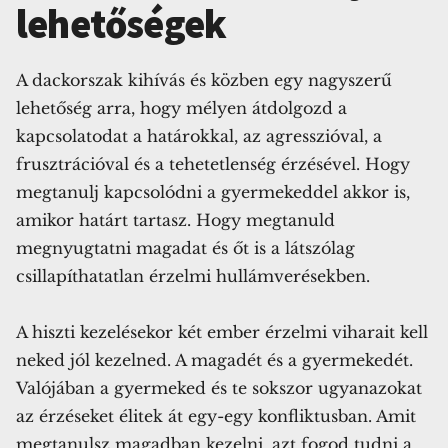
lehetőségek
A dackorszak kihívás és közben egy nagyszerű
lehetőség arra, hogy mélyen átdolgozd a
kapcsolatodat a határokkal, az agresszióval, a
frusztrációval és a tehetetlenség érzésével. Hogy
megtanulj kapcsolódni a gyermekeddel akkor is,
amikor határt tartasz. Hogy megtanuld
megnyugtatni magadat és őt is a látszólag
csillapíthatatlan érzelmi hullámverésekben.
A hiszti kezelésekor két ember érzelmi viharait kell
neked jól kezelned. A magadét és a gyermekedét.
Valójában a gyermeked és te sokszor ugyanazokat
az érzéseket élitek át egy-egy konfliktusban. Amit
megtanulsz magadban kezelni, azt fogod tudni a