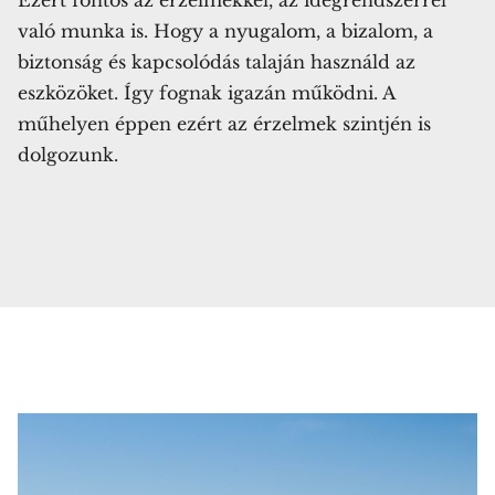
való munka is. Hogy a nyugalom, a bizalom, a
Töltsd le most
biztonság és kapcsolódás talaján használd az
ingyen!
eszközöket. Így fognak igazán működni. A
műhelyen éppen ezért az érzelmek szintjén is
A harmonikus anya-gyerek kapcsolatról és
dolgozunk.
az érzelemszabályozásról 25 oldalban
Email-cím
Email
KÉREM A KÖNYVET