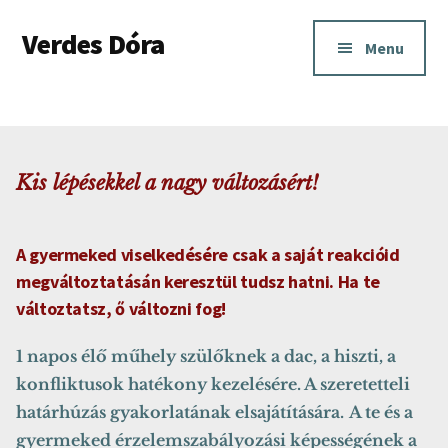
Additional
Skip
Skip
Verdes Dóra
to
to
menu
Menu
main
footer
Anya-
content
baba
kapcsolati
és
Kis lépésekkel a nagy változásért!
szoptatási
tanácsadás
Budapesten
A gyermeked viselkedésére csak a saját reakcióid
és
megváltoztatásán keresztül tudsz hatni. Ha te
Pest
változtatsz, ő változni fog!
megyében.
1 napos élő műhely szülőknek a dac, a hiszti, a
konfliktusok hatékony kezelésére. A szeretetteli
határhúzás gyakorlatának elsajátítására.
A te és a
gyermeked érzelemszabályozási képességének a