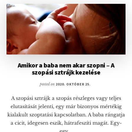
ÉS
HATÉKONY
KEZELÉSÜK
Amikor a baba nem akar szopni – A
szopási sztrájk kezelése
posted on
2020. OKTÓBER 25.
A szopási sztrájk a szopás részleges vagy teljes
elutasítását jelenti, egy már bizonyos mértékig
kialakult szoptatási kapcsolatban. A baba rángatja
a cicit, idegesen eszik, hátrafeszíti magát. Egy-
egy …