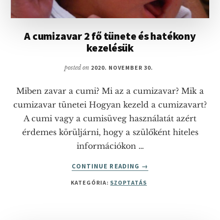
A cumizavar 2 fő tünete és hatékony
kezelésük
posted on
2020. NOVEMBER 30.
Miben zavar a cumi? Mi az a cumizavar? Mik a
cumizavar tünetei Hogyan kezeld a cumizavart?
A cumi vagy a cumisüveg használatát azért
érdemes körüljárni, hogy a szülőként hiteles
információkon …
ABOUT
CONTINUE READING
→
A
KATEGÓRIA:
SZOPTATÁS
CUMIZAVAR
2
FŐ
TÜNETE