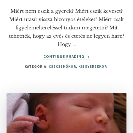
Miért nem eszik a gyerek? Miért eszik keveset?
Miért utasít vissza bizonyos ételeket? Miért csak
figyelemeltereléssel tudom megetetni? Mit
tehetnék, hogy az evés és etetés ne legyen harc?
Hogy …
ABOUT
CONTINUE READING
→
NEM
KATEGÓRIA:
CSECSEMŐKOR
,
KISGYEREKKOR
ESZIK
A
GYEREK
–
MIÉRT
NEM
ESZIK?
MIT
TEGYEK?