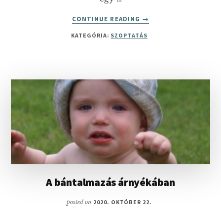
ABOUT
CONTINUE READING
→
AMIKOR
KATEGÓRIA:
SZOPTATÁS
A
BABA
NEM
AKAR
SZOPNI
–
A
SZOPÁSI
SZTRÁJK
KEZELÉSE
A bántalmazás árnyékában
posted on
2020. OKTÓBER 22.