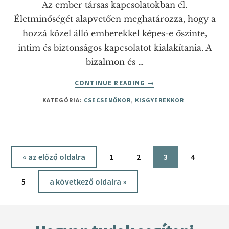
Az ember társas kapcsolatokban él.
Életminőségét alapvetően meghatározza, hogy a
hozzá közel álló emberekkel képes-e őszinte,
intim és biztonságos kapcsolatot kialakítania. A
bizalmon és …
ABOUT
CONTINUE READING
→
A
KATEGÓRIA:
CSECSEMŐKOR
,
KISGYEREKKOR
BÁNTALMAZÁS
ÁRNYÉKÁBAN
Menj
Oldal
Oldal
Oldal
Oldal
«
az előző oldalra
1
2
3
4
Oldal
Menj
5
a következő oldalra »
Footer