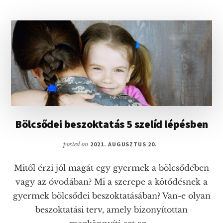
–
AZ
ELVÁLASZTÁS
ÉS
ELVÁLASZTÓDÁS
LÉPÉSEI
Bölcsődei beszoktatás 5 szelíd lépésben
posted on
2021. AUGUSZTUS 20.
Mitől érzi jól magát egy gyermek a bölcsődében
vagy az óvodában? Mi a szerepe a kötődésnek a
gyermek bölcsődei beszoktatásában? Van-e olyan
beszoktatási terv, amely bizonyítottan