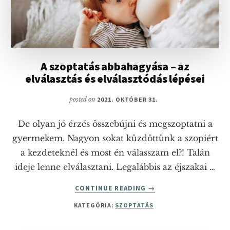
A szoptatás abbahagyása – az
elválasztás és elválasztódás lépései
posted on
2021. OKTÓBER 31.
De olyan jó érzés összebújni és megszoptatni a
gyermekem. Nagyon sokat küzdöttünk a szopiért
a kezdeteknél és most én válasszam el?! Talán
ideje lenne elválasztani. Legalábbis az éjszakai …
ABOUT
CONTINUE READING
→
A
KATEGÓRIA:
SZOPTATÁS
SZOPTATÁS
ABBAHAGYÁSA