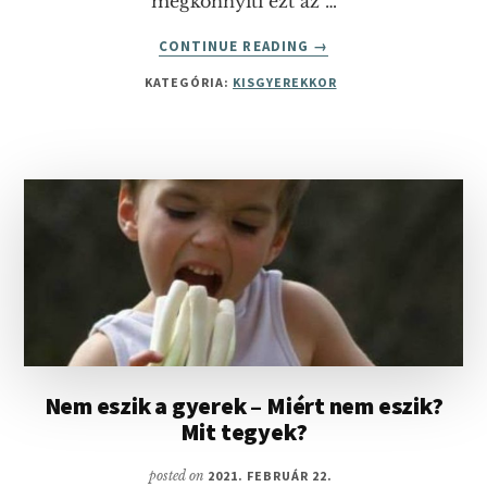
megkönnyíti ezt az …
ABOUT
CONTINUE READING
→
BÖLCSŐDEI
KATEGÓRIA:
KISGYEREKKOR
BESZOKTATÁS
5
SZELÍD
LÉPÉSBEN
Nem eszik a gyerek – Miért nem eszik?
Mit tegyek?
posted on
2021. FEBRUÁR 22.