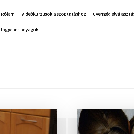
Rólam
Videókurzusok a szoptatáshoz
Gyengéd elválasztá
Ingyenes anyagok