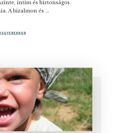
zinte, intim és biztonságos
nia. A bizalmon és …
KISGYEREKKOR
LMAZÁS
KÁBAN