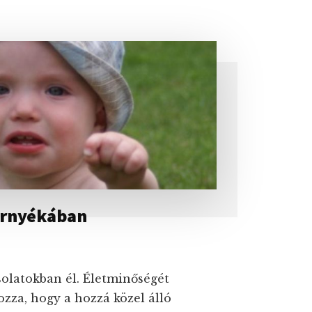
D
BEN
árnyékában
olatokban él. Életminőségét
zza, hogy a hozzá közel álló