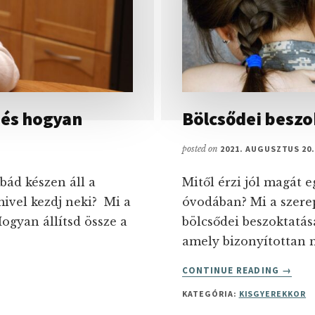
 és hogyan
Bölcsődei beszo
posted on
2021. AUGUSZTUS 20
bád készen áll a
Mitől érzi jól magát 
ivel kezdj neki? Mi a
óvodában? Mi a szere
ogyan állítsd össze a
bölcsődei beszoktatás
amely bizonyítottan 
ABOUT
CONTINUE READING
→
BÖLCS
KATEGÓRIA:
KISGYEREKKOR
BESZO
5