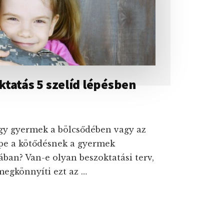
ktatás 5 szelíd lépésben
.
egy gyermek a bölcsődében vagy az
pe a kötődésnek a gyermek
ában? Van-e olyan beszoktatási terv,
megkönnyíti ezt az …
ŐDEI
KTATÁS