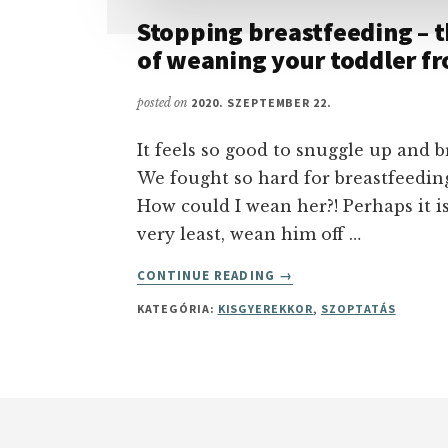
Stopping breastfeeding – t
of weaning your toddler fr
posted on
2020. SZEPTEMBER 22.
It feels so good to snuggle up and b
We fought so hard for breastfeedin
How could I wean her?! Perhaps it i
very least, wean him off …
ABOUT
CONTINUE READING
→
STOPPING
KATEGÓRIA:
KISGYEREKKOR
,
SZOPTATÁS
BREASTFEEDING
–
THE
GENTLE
STEPS
Footer
OF
WEANING