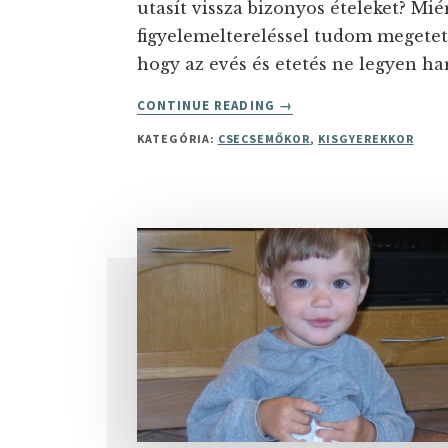
utasít vissza bizonyos ételeket? Mié
figyelemeltereléssel tudom megetet
hogy az evés és etetés ne legyen ha
ABOUT
CONTINUE READING
→
NEM
KATEGÓRIA:
CSECSEMŐKOR
,
KISGYEREKKOR
ESZIK
A
GYEREK
–
MIÉRT
NEM
ESZIK?
MIT
TEGYEK?