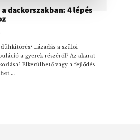
e a dackorszakban: 4 lépés
oz
.
 dühkitörés? Lázadás a szülői
puláció a gyerek részéről? Az akarat
orlása? Elkerülhető vagy a fejlődés
ehet …
ÉSE
RSZAKBAN: