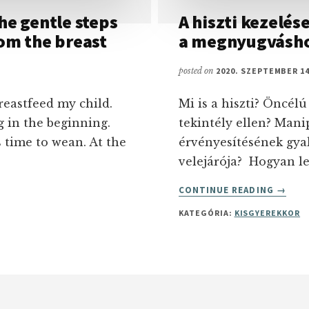
he gentle steps
A hiszti kezelés
om the breast
a megnyugvásh
posted on
2020. SZEPTEMBER 14
reastfeed my child.
Mi is a hiszti? Öncélú
g in the beginning.
tekintély ellen? Mani
s time to wean. At the
érvényesítésének gyak
velejárója? Hogyan l
ABOUT
CONTINUE READING
→
A
KATEGÓRIA:
KISGYEREKKOR
HISZTI
KEZEL
A
DACKO
4
LÉPÉS
A