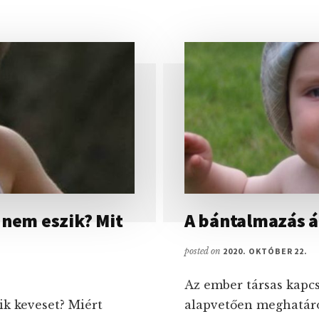
SZELÍ
LÉPÉS
 nem eszik? Mit
A bántalmazás 
posted on
2020. OKTÓBER 22.
Az ember társas kapcs
ik keveset? Miért
alapvetően meghatáro