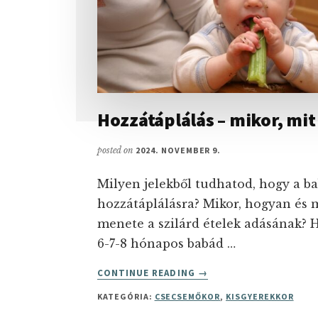
Hozzátáplálás – mikor, mit
posted on
2024. NOVEMBER 9.
Milyen jelekből tudhatod, hogy a ba
hozzátáplálásra? Mikor, hogyan és m
menete a szilárd ételek adásának? H
6-7-8 hónapos babád …
ABOUT
CONTINUE READING
→
HOZZÁTÁPLÁLÁS
KATEGÓRIA:
CSECSEMŐKOR
,
KISGYEREKKOR
–
MIKOR,