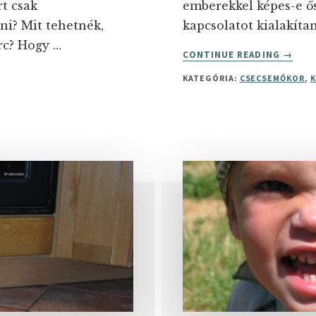
rt csak
emberekkel képes-e ős
ni? Mit tehetnék,
kapcsolatot kialakíta
rc? Hogy …
ABOUT
CONTINUE READING
→
A
KATEGÓRIA:
CSECSEMŐKOR
,
BÁNTA
ÁRNYÉ