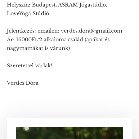
Helyszín: Budapest, ASRAM Jógastúdió,
LoveYoga Stúdió
Jelentkezés: emailen: verdes.dora@gmail.com
Ár: 16000Ft/2 alkalom/ család (apákat és
nagymamákat is várunk)
Szeretettel várlak!
Verdes Dóra
Elsődleges
oldalsáv