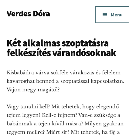
Additional
Skip
Ugrás
Skip
Verdes Dóra
to
az
to
menu
Menu
main
elsődleges
footer
Anya-
content
oldalsávhoz
baba
kapcsolati
Két alkalmas szoptatásra
és
felkészítés várandósoknak
szoptatási
tanácsadás
Kisbabádra várva sokféle várakozás és félelem
Budapesten
kavaroghat benned a szoptatással kapcsolatban.
és
Vajon megy magától?
Pest
megyében.
Vagy tanulni kell? Mit tehetek, hogy elegendő
tejem legyen? Kell-e fejnem? Van-e szüksége a
babámnak a tejen kívül másra? Milyen gyakran
tegyem mellre? Miért sír? Mit tehetek, ha fáj a