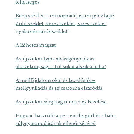
lehetséges
Baba széklet – mi normális és mi jelez bajt?
Zöld széklet, véres széklet, vizes széklet,
nyákos és túrós széklet?
A 12 hetes magzat
Az újszülött baba alvásigénye és az
aluszékonyság – Túl sokat alszik a baba?
A mellfájdalom okai és kezelésük –
mellgyulladás és tejcsatorna elzáródás
Az újszülött sárgaság tünetei és kezelése
Hogyan használd a percentilis görbét a baba
súlygyarapodásának ellenőrzésére?