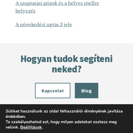
A szoptatási pózok és a helyes mellre
helyezés
A növekedési ugrás 3 jele
Footer
Hogyan tudok segíteni
neked?
Kapcsolat
Blog
Sütiket használunk az oldal felhasználói élményének javítása
érdekében.
Te szabályozhatod azt, hogy milyen adatokat osztasz meg
velünk.
Beállítások
.
©
VERDES DÓRA: LAKTÁCIÓS TANÁCSADÓ
· TELEFON: (0630) 93 33 169 ·