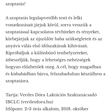
szoptatás?
A szoptatás legalapvetőbb testi és lelki
vonatkozásait járjuk körül, sorra vesszük a
szoptatással kapcsolatos tévhiteket és tényeket,
körbejárjuk az újszülött baba szükségleteit és az
anyává válás első időszakának kihívásait.
Kipróbáljuk a különböző testhelyzeteket,
átbeszéljük, hogy a lehetséges nehézségek
hogyan előzhetőek meg. A cél, hogy magadban
és kisbabádban bízva, felszabadultan készülhess a
szoptatásra.
Tartja: Verdes Dóra Laktációs Szaktanácsadó
IBCLC (verdesdora.hu)
Időpont: 2×3 órás alkalom, 2018. október