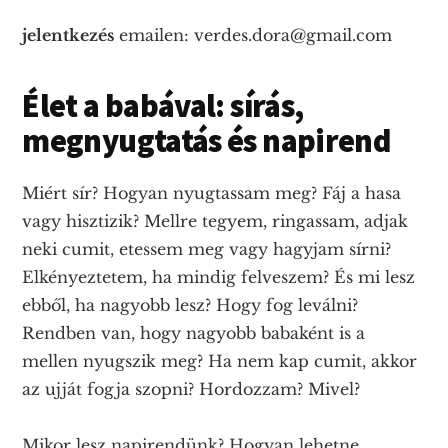
jelentkezés
emailen: verdes.dora@gmail.com
Élet a babával: sírás,
megnyugtatás és napirend
Miért sír? Hogyan nyugtassam meg? Fáj a hasa
vagy hisztizik? Mellre tegyem, ringassam, adjak
neki cumit, etessem meg vagy hagyjam sírni?
Elkényeztetem, ha mindig felveszem? És mi lesz
ebből, ha nagyobb lesz? Hogy fog leválni?
Rendben van, hogy nagyobb babaként is a
mellen nyugszik meg? Ha nem kap cumit, akkor
az ujját fogja szopni? Hordozzam? Mivel?
Mikor lesz napirendünk? Hogyan lehetne