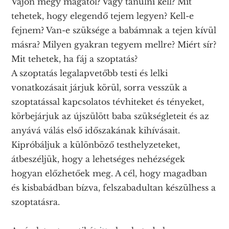
Vajon megy magától? Vagy tanulni kell? Mit
tehetek, hogy elegendő tejem legyen? Kell-e
fejnem? Van-e szüksége a babámnak a tejen kívül
másra? Milyen gyakran tegyem mellre? Miért sír?
Mit tehetek, ha fáj a szoptatás?
A szoptatás legalapvetőbb testi és lelki
vonatkozásait járjuk körül, sorra vesszük a
szoptatással kapcsolatos tévhiteket és tényeket,
körbejárjuk az újszülött baba szükségleteit és az
anyává válás első időszakának kihívásait.
Kipróbáljuk a különböző testhelyzeteket,
átbeszéljük, hogy a lehetséges nehézségek
hogyan előzhetőek meg. A cél, hogy magadban
és kisbabádban bízva, felszabadultan készülhess a
szoptatásra.