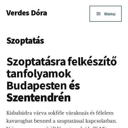
Additional
Skip
Ugrás
Skip
Verdes Dóra
to
az
to
menu
Menu
main
elsődleges
footer
Anya-
content
oldalsávhoz
baba
kapcsolati
Szoptatás
és
szoptatási
Szoptatásra felkészítő
tanácsadás
Budapesten
tanfolyamok
és
Budapesten
és
Pest
megyében.
Szentendrén
Kisbabádra várva sokféle várakozás és félelem
kavaroghat benned a szoptatással kapcsolatban.