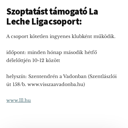
Szoptatást támogató La
Leche Liga
csoport:
A csoport kötetlen ingyenes klubként működik.
időpont: minden hónap második hétfő
délelőttjén 10-12 között
helyszín: Szentendrén a Vadonban (Szentlászlói
út 158/b. www.visszaavadonba.hu)
www.lll.hu