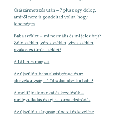
Császármetszés után – 7 plusz egy dolog,
amiről nem is gondoltad volna, hogy
lehetséges
Baba széklet – mi normális és mi jelez bajt?
Zöld széklet, véres széklet, vizes széklet,
nyákos és túrós széklet?
A 12 hetes magzat
Az újszülött baba alvásigénye és az
aluszékonyság – Túl sokat alszik a baba?
A mellfájdalom okai és kezelésük –
mellgyulladás és tejcsatorna elzáródás
Az újszülött sárgaság tünetei és kezelése