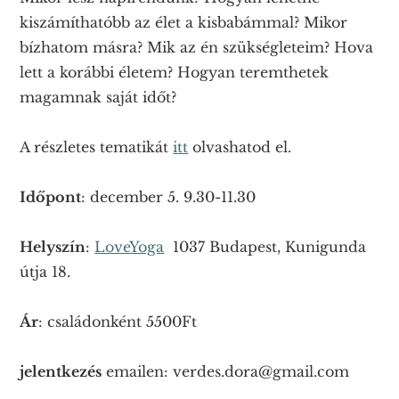
kiszámíthatóbb az élet a kisbabámmal? Mikor
bízhatom másra? Mik az én szükségleteim? Hova
lett a korábbi életem? Hogyan teremthetek
magamnak saját időt?
A részletes tematikát
itt
olvashatod el.
Időpont
: december 5. 9.30-11.30
Helyszín
:
LoveYoga
1037 Budapest, Kunigunda
útja 18.
Ár
: családonként 5500Ft
jelentkezés
emailen: verdes.dora@gmail.com