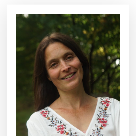
Elsődleges
oldalsáv