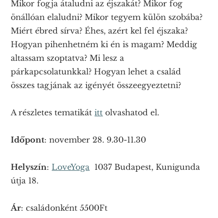
Mikor fogja átaludni az éjszakát? Mikor fog
önállóan elaludni? Mikor tegyem külön szobába?
Miért ébred sírva? Éhes, azért kel fel éjszaka?
Hogyan pihenhetném ki én is magam? Meddig
altassam szoptatva? Mi lesz a
párkapcsolatunkkal? Hogyan lehet a család
összes tagjának az igényét összeegyeztetni?
A részletes tematikát
itt
olvashatod el.
Időpont
: november 28. 9.30-11.30
Helyszín
:
LoveYoga
1037 Budapest, Kunigunda
útja 18.
Ár
: családonként 5500Ft