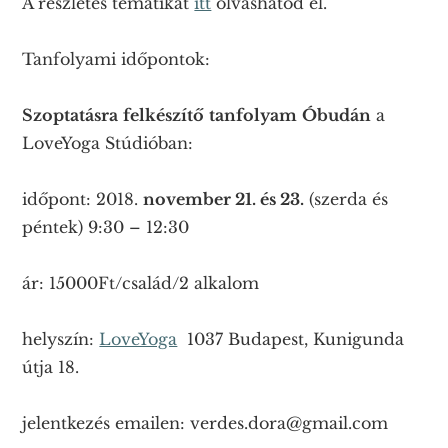
A részletes tematikát
itt
olvashatod el.
Tanfolyami időpontok:
Szoptatásra
felkészítő
tanfolyam
Óbudán
a
LoveYoga Stúdióban:
időpont: 2018.
november 21. és 23.
(szerda és
péntek) 9:30 – 12:30
ár: 15000Ft/család/2 alkalom
helyszín:
LoveYoga
1037 Budapest, Kunigunda
útja 18.
jelentkezés emailen: verdes.dora@gmail.com